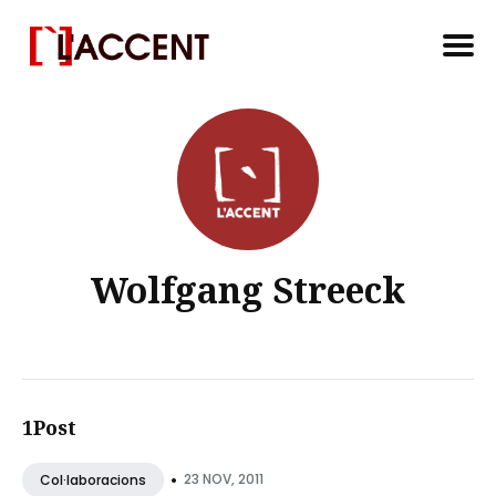
Search
for
Blog
Wolfgang Streeck
1Post
•
23 NOV, 2011
Col·laboracions