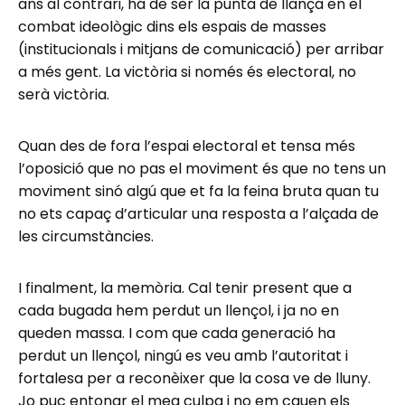
ans al contrari, ha de ser la punta de llança en el
combat ideològic dins els espais de masses
(institucionals i mitjans de comunicació) per arribar
a més gent. La victòria si només és electoral, no
serà victòria.
Quan des de fora l’espai electoral et tensa més
l’oposició que no pas el moviment és que no tens un
moviment sinó algú que et fa la feina bruta quan tu
no ets capaç d’articular una resposta a l’alçada de
les circumstàncies.
I finalment, la memòria. Cal tenir present que a
cada bugada hem perdut un llençol, i ja no en
queden massa. I com que cada generació ha
perdut un llençol, ningú es veu amb l’autoritat i
fortalesa per a reconèixer que la cosa ve de lluny.
Jo puc entonar el mea culpa i no em cauen els