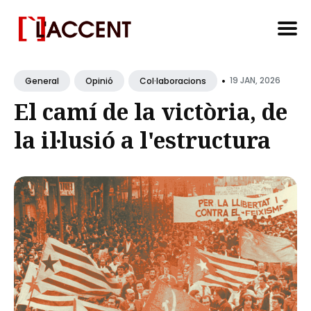
Search
•
for
19 JAN, 2026
General
Opinió
Col·laboracions
Blog
El camí de la victòria, de
la il·lusió a l'estructura