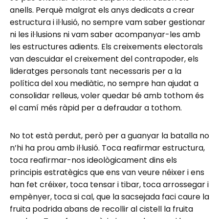
anells. Perquè malgrat els anys dedicats a crear
estructura i il·lusió, no sempre vam saber gestionar
ni les il·lusions ni vam saber acompanyar-les amb
les estructures adients. Els creixements electorals
van descuidar el creixement del contrapoder, els
lideratges personals tant necessaris per a la
política del xou mediàtic, no sempre han ajudat a
consolidar relleus, voler quedar bé amb tothom és
el camí més ràpid per a defraudar a tothom.
No tot està perdut, però per a guanyar la batalla no
n’hi ha prou amb il·lusió. Toca reafirmar estructura,
toca reafirmar-nos ideològicament dins els
principis estratègics que ens van veure néixer i ens
han fet créixer, toca tensar i tibar, toca arrossegar i
empènyer, toca si cal, que la sacsejada faci caure la
fruita podrida abans de recollir al cistell la fruita