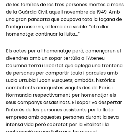
de les famílies de les tres persones mortes a mans
de la Guàrdia Civil, aquell novembre de 1949. Amb
una gran pancarta que ocupava tota la façana de
l’antiga caserna, el lema era visible: “el millor
homenatge: continuar la lluita…”
Els actes per a l’homenatge però, començaren el
divendres amb un sopar tertúlia a l’Ateneu
Columna Terra i Llibertat que aplegà una trentena
de persones per compartir taula i paraules amb
Lucio Urtubia i Joan Busquets; ambdós, històrics
combatents anarquistes vinguts des de París i
Normandia respectivament per homenatjar els
seus companys assassinats. El sopar va despertar
l’interès de les persones assistents per la lluita
empresa amb aquestes persones durant la seva
intensa vida però sobretot per la vitalitat i la
reafirmació en una lluita que ha marcat