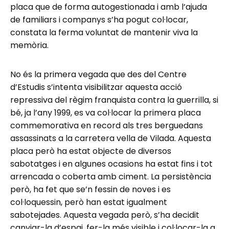
placa que de forma autogestionada i amb l’ajuda
de familiars i companys s’ha pogut col·locar,
constata la ferma voluntat de mantenir viva la
memòria.
No és la primera vegada que des del Centre
d’Estudis s’intenta visibilitzar aquesta acció
repressiva del règim franquista contra la guerrilla, si
bé, ja l’any 1999, es va col·locar la primera placa
commemorativa en record als tres berguedans
assassinats a la carretera vella de Vilada. Aquesta
placa però ha estat objecte de diversos
sabotatges i en algunes ocasions ha estat fins i tot
arrencada o coberta amb ciment. La persistència
però, ha fet que se’n fessin de noves i es
col·loquessin, però han estat igualment
sabotejades. Aquesta vegada però, s’ha decidit
canviar-la d’espai, fer-la més visible i col·locar-la a