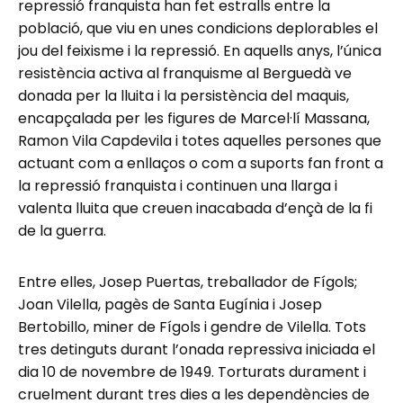
repressió franquista han fet estralls entre la
població, que viu en unes condicions deplorables el
jou del feixisme i la repressió. En aquells anys, l’única
resistència activa al franquisme al Berguedà ve
donada per la lluita i la persistència del maquis,
encapçalada per les figures de Marcel·lí Massana,
Ramon Vila Capdevila i totes aquelles persones que
actuant com a enllaços o com a suports fan front a
la repressió franquista i continuen una llarga i
valenta lluita que creuen inacabada d’ençà de la fi
de la guerra.
Entre elles, Josep Puertas, treballador de Fígols;
Joan Vilella, pagès de Santa Eugínia i Josep
Bertobillo, miner de Fígols i gendre de Vilella. Tots
tres detinguts durant l’onada repressiva iniciada el
dia 10 de novembre de 1949. Torturats durament i
cruelment durant tres dies a les dependències de