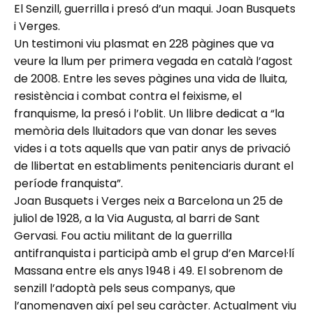
El Senzill, guerrilla i presó d’un maqui. Joan Busquets
i Verges.
Un testimoni viu plasmat en 228 pàgines que va
veure la llum per primera vegada en català l’agost
de 2008. Entre les seves pàgines una vida de lluita,
resistència i combat contra el feixisme, el
franquisme, la presó i l’oblit. Un llibre dedicat a “la
memòria dels lluitadors que van donar les seves
vides i a tots aquells que van patir anys de privació
de llibertat en establiments penitenciaris durant el
període franquista”.
Joan Busquets i Verges neix a Barcelona un 25 de
juliol de 1928, a la Via Augusta, al barri de Sant
Gervasi. Fou actiu militant de la guerrilla
antifranquista i participà amb el grup d’en Marcel·lí
Massana entre els anys 1948 i 49. El sobrenom de
senzill l’adoptà pels seus companys, que
l’anomenaven així pel seu caràcter. Actualment viu