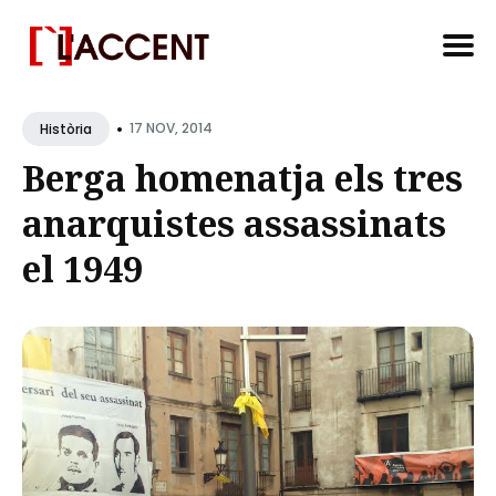
Search
•
for
17 NOV, 2014
Història
Blog
Berga homenatja els tres
anarquistes assassinats
el 1949