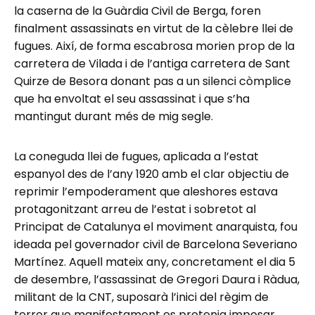
la caserna de la Guàrdia Civil de Berga, foren
finalment assassinats en virtut de la cèlebre llei de
fugues. Així, de forma escabrosa morien prop de la
carretera de Vilada i de l’antiga carretera de Sant
Quirze de Besora donant pas a un silenci còmplice
que ha envoltat el seu assassinat i que s’ha
mantingut durant més de mig segle.
La coneguda llei de fugues, aplicada a l’estat
espanyol des de l’any 1920 amb el clar objectiu de
reprimir l’empoderament que aleshores estava
protagonitzant arreu de l’estat i sobretot al
Principat de Catalunya el moviment anarquista, fou
ideada pel governador civil de Barcelona Severiano
Martínez. Aquell mateix any, concretament el dia 5
de desembre, l’assassinat de Gregori Daura i Ràdua,
militant de la CNT, suposarà l’inici del règim de
terror que manifestament es pretenia imposar