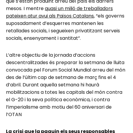
que s’estan produint arreu del país els darrers
mesos. I mentre
quasi un milió de treballadors
pateixen atur avui als Països Catalans
, “els governs
suposadament d’esquerres mantenen les
retallades socials, i segueixen privatitzant serveis
socials, ensenyament i santitat”.
L’altre objectiu de la jornada d’accions
descentralitzades és preparar la setmana de lluita
convocada pel Forum Social Mundial arreu del món
des de l’últim cap de setmana de març fins el 4
d’abril. Durant aquella setmana hi haurà
mobilitzacions a totes les capitals del món contra
el G-20 i la seva política econòmica, i contra
l’imperialisme amb motiu del 60 aniversari de
l’OTAN
La crisi que la paguin els seus responsables