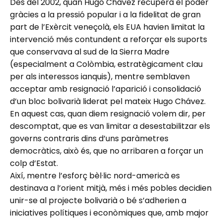
Des del 2002, quan Hugo Chávez recuperà el poder
gràcies a la pressió popular i a la fidelitat de gran
part de l’Exèrcit veneçolà, els EUA havien limitat la
intervenció més contundent a reforçar els suports
que conservava al sud de la Sierra Madre
(especialment a Colòmbia, estratègicament clau
per als interessos ianquis), mentre semblaven
acceptar amb resignació l’aparició i consolidació
d’un bloc bolivarià liderat pel mateix Hugo Chávez.
En aquest cas, quan diem resignació volem dir, per
descomptat, que es van limitar a desestabilitzar els
governs contraris dins d’uns paràmetres
democràtics, això és, que no arribaren a forçar un
colp d’Estat.
Així, mentre l’esforç bèl·lic nord-americà es
destinava a l’orient mitjà, més i més pobles decidien
unir-se al projecte bolivarià o bé s’adherien a
iniciatives polítiques i econòmiques que, amb major