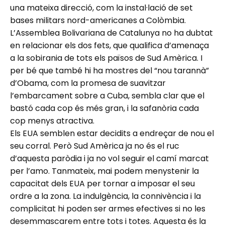
una mateixa direcció, com la instal·lació de set
bases militars nord-americanes a Colòmbia.
L’Assemblea Bolivariana de Catalunya no ha dubtat
en relacionar els dos fets, que qualifica d’amenaça
a la sobirania de tots els països de Sud Amèrica. I
per bé que també hi ha mostres del “nou tarannà”
d’Obama, com la promesa de suavitzar
l’embarcament sobre a Cuba, sembla clar que el
bastó cada cop és més gran, i la safanòria cada
cop menys atractiva.
Els EUA semblen estar decidits a endreçar de nou el
seu corral. Però Sud Amèrica ja no és el ruc
d’aquesta paròdia i ja no vol seguir el camí marcat
per l’amo. Tanmateix, mai podem menystenir la
capacitat dels EUA per tornar a imposar el seu
ordre a la zona. La indulgència, la connivència i la
complicitat hi poden ser armes efectives si no les
desemmascarem entre tots i totes. Aquesta és la