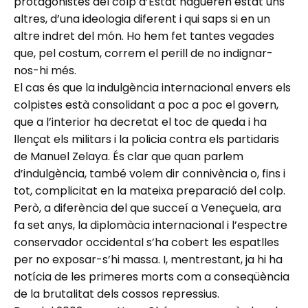
protagonistes del colp d’Estat hagueren estat uns
altres, d’una ideologia diferent i qui saps si en un
altre indret del món. Ho hem fet tantes vegades
que, pel costum, correm el perill de no indignar-
nos-hi més.
El cas és que la indulgència internacional envers els
colpistes està consolidant a poc a poc el govern,
que a l’interior ha decretat el toc de queda i ha
llençat els militars i la policia contra els partidaris
de Manuel Zelaya. És clar que quan parlem
d’indulgència, també volem dir connivència o, fins i
tot, complicitat en la mateixa preparació del colp.
Però, a diferència del que succeí a Veneçuela, ara
fa set anys, la diplomàcia internacional i l’espectre
conservador occidental s’ha cobert les espatlles
per no exposar-s’hi massa. I, mentrestant, ja hi ha
notícia de les primeres morts com a conseqüència
de la brutalitat dels cossos repressius.