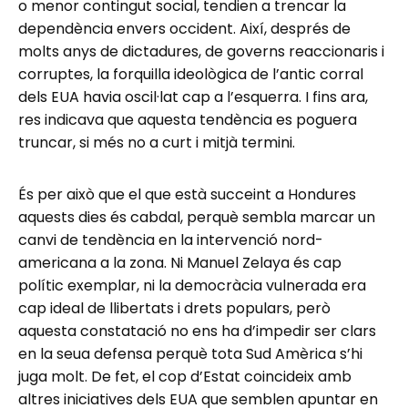
o menor contingut social, tendien a trencar la
dependència envers occident. Així, després de
molts anys de dictadures, de governs reaccionaris i
corruptes, la forquilla ideològica de l’antic corral
dels EUA havia oscil·lat cap a l’esquerra. I fins ara,
res indicava que aquesta tendència es poguera
truncar, si més no a curt i mitjà termini.
És per això que el que està succeint a Hondures
aquests dies és cabdal, perquè sembla marcar un
canvi de tendència en la intervenció nord-
americana a la zona. Ni Manuel Zelaya és cap
polític exemplar, ni la democràcia vulnerada era
cap ideal de llibertats i drets populars, però
aquesta constatació no ens ha d’impedir ser clars
en la seua defensa perquè tota Sud Amèrica s’hi
juga molt. De fet, el cop d’Estat coincideix amb
altres iniciatives dels EUA que semblen apuntar en