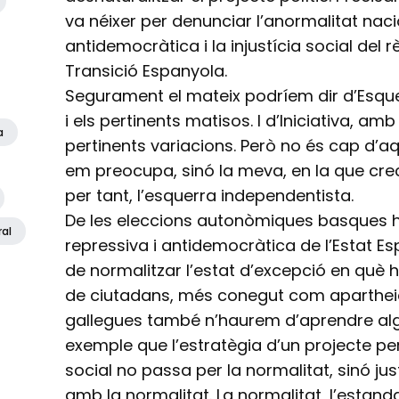
va néixer per denunciar l’anormalitat naci
antidemocràtica i la injustícia social del 
Transició Espanyola.
Segurament el mateix podríem dir d’Esqu
i els pertinents matisos. I d’Iniciativa, am
a
pertinents variacions. Però no és cap d’
em preocupa, sinó la meva, en la que crec, 
per tant, l’esquerra independentista.
De les eleccions autonòmiques basques he
ral
repressiva i antidemocràtica de l’Estat 
de normalitzar l’estat d’excepció en què 
de ciutadans, més conegut com apartheid
gallegues també n’haurem d’aprendre al
exemple que l’estratègia d’un projecte pe
social no passa per la normalitat, sinó j
amb la normalitat. La normalitat, l’estanda