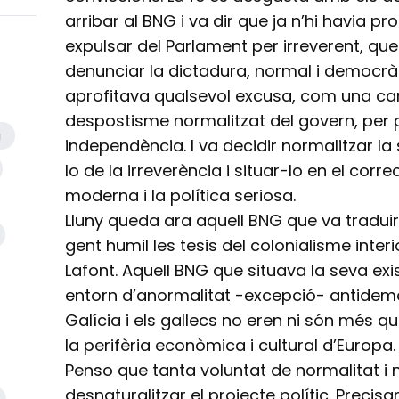
arribar al BNG i va dir que ja n’hi havia pr
expulsar del Parlament per irreverent, q
denunciar la dictadura, normal i democràt
aprofitava qualsevol excusa, com una ca
despostisme normalitzat del govern, per
a
independència. I va decidir normalitzar la s
lo de la irreverència i situar-lo en el cor
moderna i la política seriosa.
Lluny queda ara aquell BNG que va traduir 
gent humil les tesis del colonialisme interi
Lafont. Aquell BNG que situava la seva exis
entorn d’anormalitat -excepció- antide
Galícia i els gallecs no eren ni són més q
la perifèria econòmica i cultural d’Europa.
Penso que tanta voluntat de normalitat i 
desnaturalitzar el projecte polític. Precis