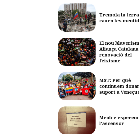
Tremola la terra
cauen les menti
El nou blaverism
Aliança Catalana 
renovació del
feixisme
MST: Per què
continuem dona
suport a Veneçu
Mentre esperem
l’ascensor