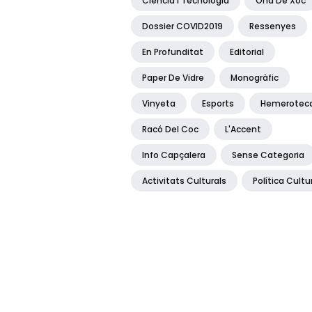
Ciència I Tecnologia
Ona De Xoc
Dossier COVID2019
Ressenyes
En Profunditat
Editorial
Paper De Vidre
Monogràfic
Vinyeta
Esports
Hemerotec
Racó Del Coc
L'Accent
Info Capçalera
Sense Categoria
Activitats Culturals
Política Cultu