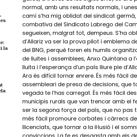
normal, amb uns resultats normals, i unes
,
camí s’ha mig oblidat del sindicat germà, l
des
combativa del Sindicato Labrego del Ca
segueixen, malgrat tot, dempeus. S’ha ob
d’Allariz va ser la prova pilot i emblema 
e:
i la
del BNG, perquè foren els humils organitza
de lluites i assemblees, Anxo Quintana a l’a
lluita i l’esperança d’un país lliure ple d’Alla
Ara és difícil tornar enrere. És més fàcil
assembleari de presa de decisions, que t
nt
ela
vegada te l’has carregat. És més fàcil desmo
municipis rurals que van trencar amb el f
ser la segona força del país, que no pas t
més fàcil promoure corbates i càrrecs de
llicenciats, que tornar a la il·lusió i el som
conviccions. La fe es desgasta amb els d