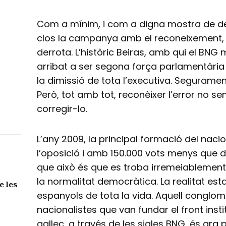
Com a mínim, i com a digna mostra de d
clos la campanya amb el reconeixement, se
derrota. L’històric Beiras, amb qui el BNG 
arribat a ser segona força parlamentària
la dimissió de tota l’executiva. Segurame
Però, tot amb tot, reconèixer l’error no s
corregir-lo.
L’any 2009, la principal formació del naci
l’oposició i amb 150.000 vots menys que d
que això és que es troba irremeiablement
la normalitat democràtica. La realitat e
e les
espanyols de tota la vida. Aquell conglom
nacionalistes que van fundar el front inst
gallec, a través de les sigles BNG, és ara