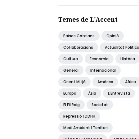
Temes de L'Accent
Països Catalans
Opinió
Col·laboracions
Actualitat Polític
Cultura
Economia
Història
General
Internacional
Orient Mitjà
Amèrica
Àfrica
Europa
Àsia
L'Entrevista
El Fil Roig
Societat
Repressió I DDHH
Medi Ambient I Territori