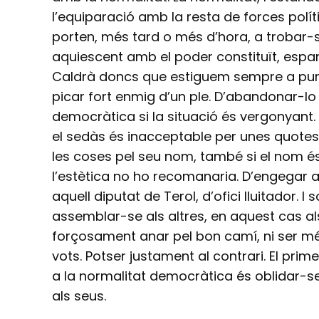
l’equiparació amb la resta de forces polí
porten, més tard o més d’hora, a trobar-
aquiescent amb el poder constituït, espany
Caldrà doncs que estiguem sempre a punt 
picar fort enmig d’un ple. D’abandonar-lo 
democràtica si la situació és vergonyant. D
el sedàs és inacceptable per unes quotes 
les coses pel seu nom, també si el nom és l
l’estètica no ho recomanaria. D’engegar 
aquell diputat de Terol, d’ofici lluitador. 
assemblar-se als altres, en aquest cas als
forçosament anar pel bon camí, ni ser mé
vots. Potser justament al contrari. El prime
a la normalitat democràtica és oblidar-se 
als seus.