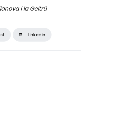
anova i la Geltrú
est
Linkedin