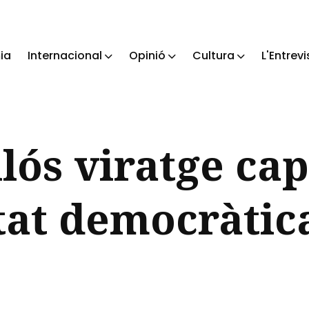
ia
Internacional
Opinió
Cultura
L'Entrevi
ch
lós viratge cap
at democràtica