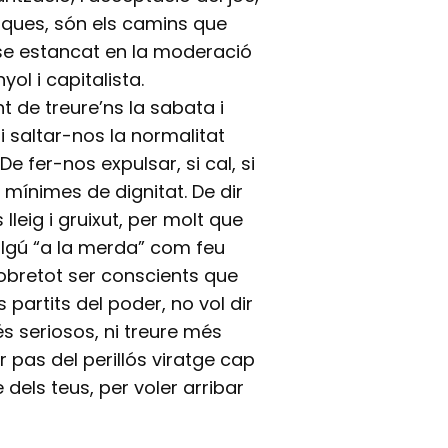
tiques, són els camins que
se estancat en la moderació
ol i capitalista.
de treure’ns la sabata i
i saltar-nos la normalitat
e fer-nos expulsar, si cal, si
mínimes de dignitat. De dir
leig i gruixut, per molt que
algú “a la merda” com feu
I sobretot ser conscients que
 partits del poder, no vol dir
s seriosos, ni treure més
r pas del perillós viratge cap
dels teus, per voler arribar