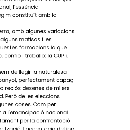
onal, l’essència
règim constituït amb la
erra, amb algunes variacions
b alguns matisos i les
aquestes formacions la que
confio i treballo: la CUP i,
m de llegir la naturalesa
Espanyol, perfectament capaç
ha reclòs desenes de milers
. Però de les eleccions
gunes coses. Com per
r a l’emancipació nacional i
ustament per la confrontació
rització, l’acceptació del joc,