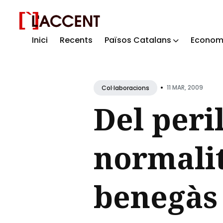
Inici
Recents
Països Catalans
Econom
Sear
for
Blog
•
11 MAR, 2009
Col·laboracions
Del peril
normalit
benegàs