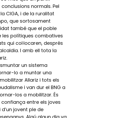
 conclusions normals. Pel
a CIGA, i de la ruralitat
mpo, que sortosament
lidat també que el poble
de les polítiques combatives
ts qui col·locaren, després
lcaldia. I amb ell tota la
riz.
 desmuntar un sistema
ornar-lo a muntar una
bilitzar Allariz i tots els
eudalisme i van dur el BNG a
ornar-los a mobilitzar. És
 confiança entre els joves
ni d’un jovent ple de
esenganys. Algú algun dia va