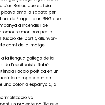
ou d’un Beiras que es feia
ue picava amb la sabata per
ica, de Fraga. I d’un BNG que
mpanya d’incendis i de
 promoure mocions per la
ituació del partit, allunyar-
recte camí de la imatge
a la llengua gallega de la
or de l’occitanista Robèrt
tència i acció política en un
mocràtica -imposada- on
ue una colònia espanyola, a
normalització va
ament un projecte polític que