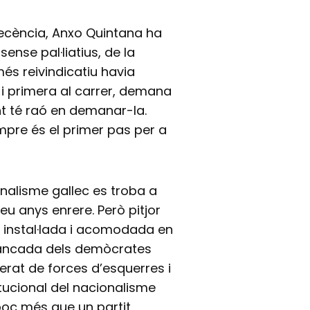
ecència, Anxo Quintana ha
nse pal·liatius, de la
més reivindicatiu havia
 i primera al carrer, demana
nt té raó en demanar-la.
empre és el primer pas per a
onalisme gallec es troba a
eu anys enrere. Però pitjor
 instal·lada i acomodada en
stancada dels demòcrates
erat de forces d’esquerres i
itucional del nacionalisme
 poc més que un partit