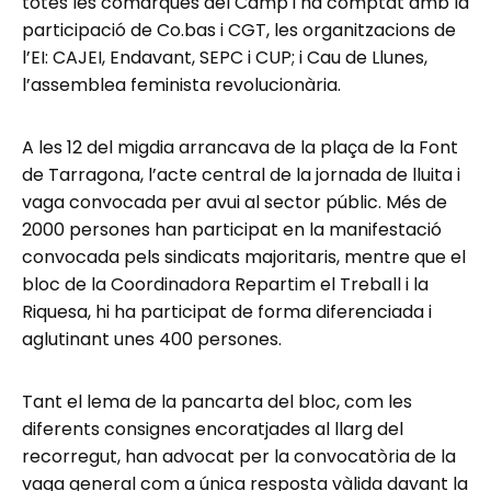
totes les comarques del Camp i ha comptat amb la
participació de Co.bas i CGT, les organitzacions de
l’EI: CAJEI, Endavant, SEPC i CUP; i Cau de Llunes,
l’assemblea feminista revolucionària.
A les 12 del migdia arrancava de la plaça de la Font
de Tarragona, l’acte central de la jornada de lluita i
vaga convocada per avui al sector públic. Més de
2000 persones han participat en la manifestació
convocada pels sindicats majoritaris, mentre que el
bloc de la Coordinadora Repartim el Treball i la
Riquesa, hi ha participat de forma diferenciada i
aglutinant unes 400 persones.
Tant el lema de la pancarta del bloc, com les
diferents consignes encoratjades al llarg del
recorregut, han advocat per la convocatòria de la
vaga general com a única resposta vàlida davant la