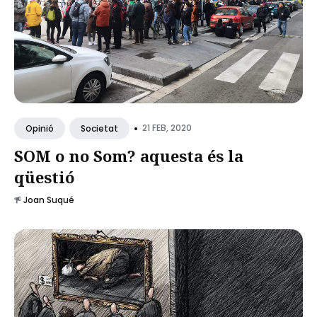
•
21 FEB, 2020
Opinió
Societat
SOM o no Som? aquesta és la
qüestió
Joan Suqué