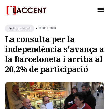
Search
•
for
13 DEC, 2010
En Profunditat
Blog
La consulta per la
independència s'avança a
la Barceloneta i arriba al
20,2% de participació