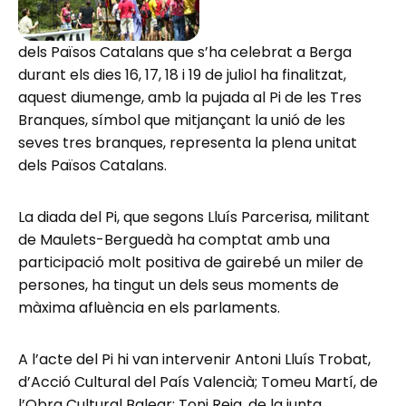
dels Països Catalans que s’ha celebrat a Berga
durant els dies 16, 17, 18 i 19 de juliol ha finalitzat,
aquest diumenge, amb la pujada al Pi de les Tres
Branques, símbol que mitjançant la unió de les
seves tres branques, representa la plena unitat
dels Països Catalans.
La diada del Pi, que segons Lluís Parcerisa, militant
de Maulets-Berguedà ha comptat amb una
participació molt positiva de gairebé un miler de
persones, ha tingut un dels seus moments de
màxima afluència en els parlaments.
A l’acte del Pi hi van intervenir Antoni Lluís Trobat,
d’Acció Cultural del País Valencià; Tomeu Martí, de
l’Obra Cultural Balear; Toni Reig, de la junta