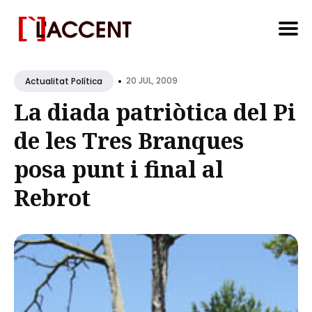
Search
•
for
20 JUL, 2009
Actualitat Política
Blog
La diada patriòtica del Pi
de les Tres Branques
posa punt i final al
Rebrot