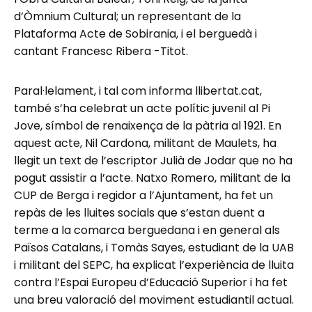
d’Òmnium Cultural; un representant de la
Plataforma Acte de Sobirania, i el berguedà i
cantant Francesc Ribera -Titot.
Paral·lelament, i tal com informa llibertat.cat,
també s’ha celebrat un acte polític juvenil al Pi
Jove, símbol de renaixença de la pàtria al 1921. En
aquest acte, Nil Cardona, militant de Maulets, ha
llegit un text de l’escriptor Julià de Jodar que no ha
pogut assistir a l’acte. Natxo Romero, militant de la
CUP de Berga i regidor a l’Ajuntament, ha fet un
repàs de les lluites socials que s’estan duent a
terme a la comarca berguedana i en general als
Països Catalans, i Tomàs Sayes, estudiant de la UAB
i militant del SEPC, ha explicat l’experiència de lluita
contra l’Espai Europeu d’Educació Superior i ha fet
una breu valoració del moviment estudiantil actual.