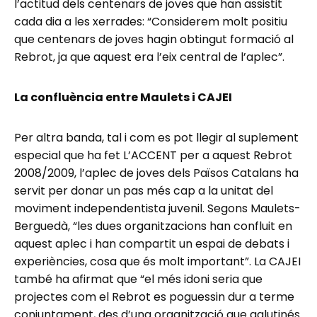
l’actitud dels centenars de joves que han assistit
cada dia a les xerrades: “Considerem molt positiu
que centenars de joves hagin obtingut formació al
Rebrot, ja que aquest era l’eix central de l’aplec”.
La confluència entre Maulets i CAJEI
Per altra banda, tal i com es pot llegir al suplement
especial que ha fet L’ACCENT per a aquest Rebrot
2008/2009, l’aplec de joves dels Països Catalans ha
servit per donar un pas més cap a la unitat del
moviment independentista juvenil. Segons Maulets-
Berguedà, “les dues organitzacions han confluit en
aquest aplec i han compartit un espai de debats i
experiències, cosa que és molt important”. La CAJEI
també ha afirmat que “el més idoni seria que
projectes com el Rebrot es poguessin dur a terme
conjuntament, des d’una organització que aglutinés