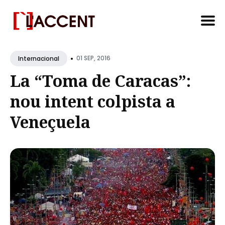
Search
•
for
01 SEP, 2016
Internacional
Blog
La “Toma de Caracas”:
nou intent colpista a
Veneçuela