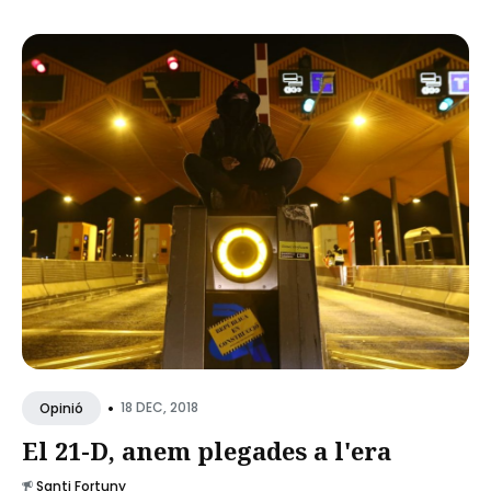
•
18 DEC, 2018
Opinió
El 21-D, anem plegades a l'era
Santi Fortuny