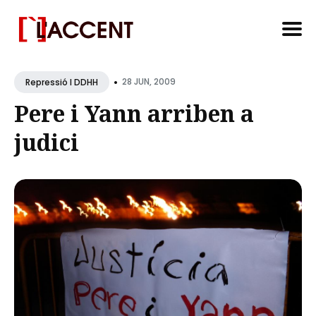
Search
•
for
28 JUN, 2009
Repressió I DDHH
Blog
Pere i Yann arriben a
judici