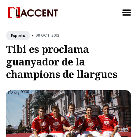
Search
•
for
08 OCT, 2012
Esports
Blog
Tibi es proclama
guanyador de la
champions de llargues