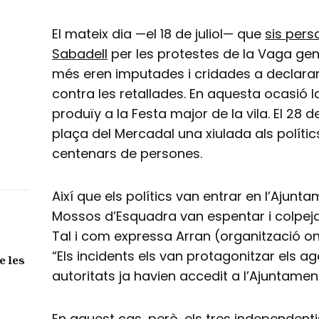
El mateix dia —el 18 de juliol— que
sis pers
Sabadell
per les protestes de la Vaga gen
més eren imputades i cridades a declara
contra les retallades. En aquesta ocasió 
produïy a la Festa major de la vila. El 28 
plaça del Mercadal una xiulada als políti
centenars de persones.
Així que els polítics van entrar en l’Ajunt
Mossos d’Esquadra van espentar i colpeja
Tal i com expressa Arran (organització on 
“Els incidents els van protagonitzar els ag
e les
autoritats ja havien accedit a l’Ajuntament
En aquest cas, però, els tres independent