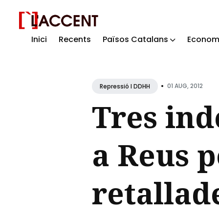
Inici
Recents
Països Catalans
Econom
Sear
for
Blog
•
01 AUG, 2012
Repressió I DDHH
Tres ind
a Reus p
retallad