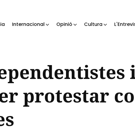
ia
Internacional
Opinió
Cultura
L'Entrevi
ch
ependentistes 
er protestar co
es