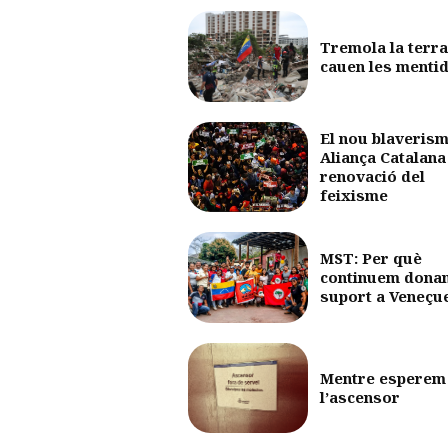
Tremola la terra
cauen les menti
El nou blaverism
Aliança Catalana 
renovació del
feixisme
MST: Per què
continuem dona
suport a Veneçu
Mentre esperem
l’ascensor