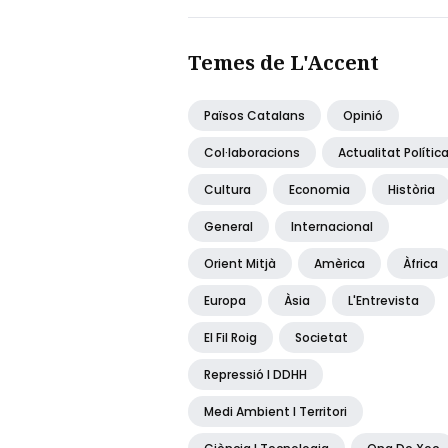
Temes de L'Accent
Països Catalans
Opinió
Col·laboracions
Actualitat Polític
Cultura
Economia
Història
General
Internacional
Orient Mitjà
Amèrica
Àfrica
Europa
Àsia
L'Entrevista
El Fil Roig
Societat
Repressió I DDHH
Medi Ambient I Territori