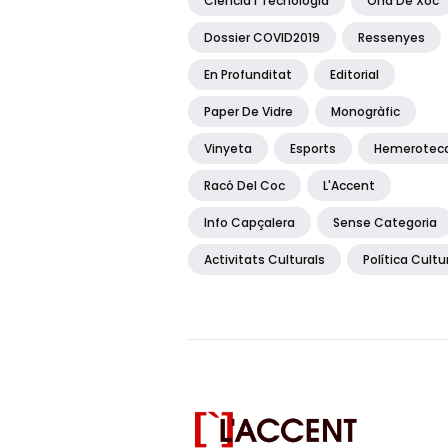
Ciència I Tecnologia
Ona De Xoc
Dossier COVID2019
Ressenyes
En Profunditat
Editorial
Paper De Vidre
Monogràfic
Vinyeta
Esports
Hemerotec
Racó Del Coc
L'Accent
Info Capçalera
Sense Categoria
Activitats Culturals
Política Cultu