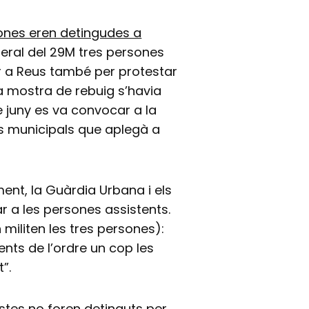
ones eren detingudes a
eral del 29M tres persones
r a Reus també per protestar
la mostra de rebuig s’havia
de juny es va convocar a la
cs municipals que aplegà a
ament, la Guàrdia Urbana i els
r a les persones assistents.
militen les tres persones):
ents de l’ordre un cop les
”.
istes no foren detinguts per