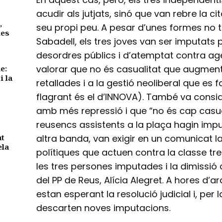
acudir als jutjats, sinó que van rebre la ci
,
seu propi peu. A pesar d’unes formes no 
des
Sabadell, els tres joves van ser imputats
desordres públics i d’atemptat contra agen
valorar que no és casualitat que augmente
e:
i la
retallades i a la gestió neoliberal que es 
flagrant és el d’INNOVA). També va consi
amb més repressió i que “no és cap casua
reusencs assistents a la plaça hagin imput
nt
altra banda, van exigir en un comunicat la
ela
polítiques que actuen contra la classe tr
les tres persones imputades i la dimissió 
del PP de Reus, Alícia Alegret. A hores d’
estan esperant la resolució judicial i, pe
descarten noves imputacions.