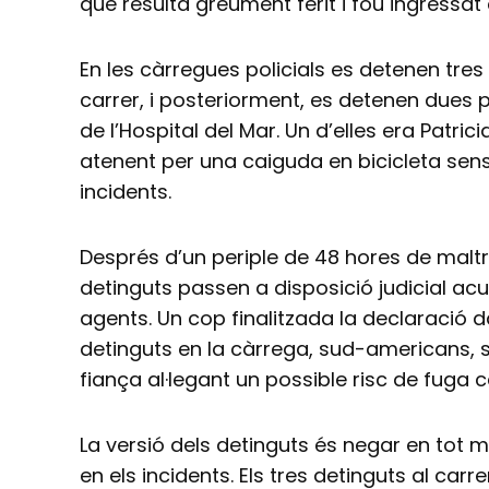
que resultà greument ferit i fou ingressat
En les càrregues policials es detenen tre
carrer, i posteriorment, es detenen dues
de l’Hospital del Mar. Un d’elles era Patric
atenent per una caiguda en bicicleta sens
incidents.
Després d’un periple de 48 hores de malt
detinguts passen a disposició judicial acu
agents. Un cop finalitzada la declaració da
detinguts en la càrrega, sud-americans,
fiança al·legant un possible risc de fuga 
La versió dels detinguts és negar en tot 
en els incidents. Els tres detinguts al car