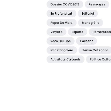
Dossier COVID2019
Ressenyes
En Profunditat
Editorial
Paper De Vidre
Monogràfic
Vinyeta
Esports
Hemerotec
Racó Del Coc
L'Accent
Info Capçalera
Sense Categoria
Activitats Culturals
Política Cultu