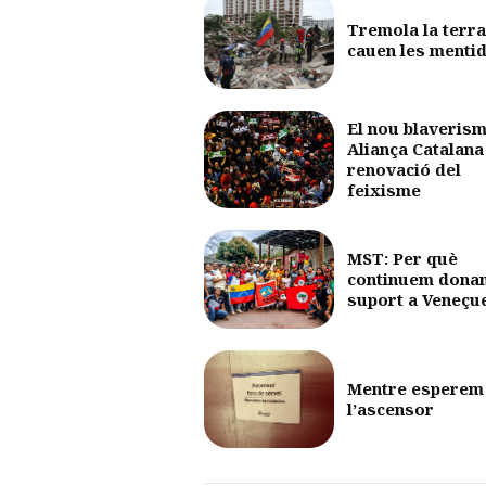
Tremola la terra
cauen les menti
El nou blaverism
Aliança Catalana 
renovació del
feixisme
MST: Per què
continuem dona
suport a Veneçu
Mentre esperem
l’ascensor