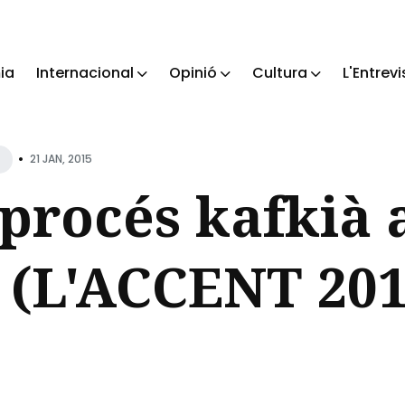
ia
Internacional
Opinió
Cultura
L'Entrevi
ch
•
21 JAN, 2015
 procés kafkià a
 (L'ACCENT 201