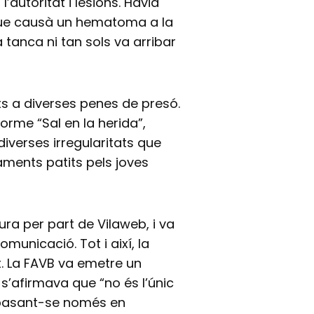
’autoritat i lesions. Havia
 que causà un hematoma a la
tanca ni tan sols va arribar
s a diverses penes de presó.
orme “Sal en la herida”,
 diverses irregularitats que
aments patits pels joves
ra per part de Vilaweb, i va
omunicació. Tot i així, la
t. La FAVB va emetre un
i s’afirmava que “no és l’únic
 basant-se només en