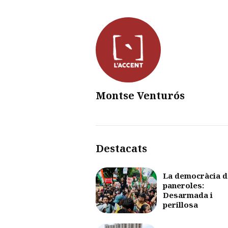
Montse Venturós
Destacats
La democràcia d
paneroles:
Desarmada i
perillosa