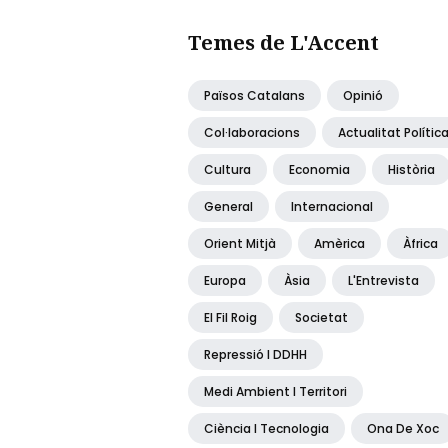
Temes de L'Accent
Països Catalans
Opinió
Col·laboracions
Actualitat Polític
Cultura
Economia
Història
General
Internacional
Orient Mitjà
Amèrica
Àfrica
Europa
Àsia
L'Entrevista
El Fil Roig
Societat
Repressió I DDHH
Medi Ambient I Territori
Ciència I Tecnologia
Ona De Xoc