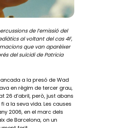
percussions de l’emissió del
diàtics al voltant del cas 4F,
ormacions que van aparèixer
rés del suïcidi de Patricia
 tancada a la presó de Wad
tava en règim de tercer grau,
t 26 d’abril, però, just abans
fi a la seva vida. Les causes
ny 2006, en el marc dels
ix de Barcelona, on un
ment ferit.