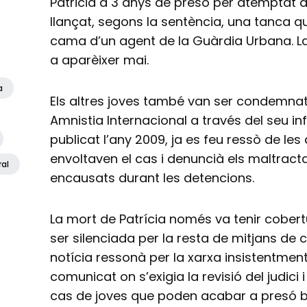
Patricia a 3 anys de presó per atemptat a l
llançat, segons la sentència, una tanca
cama d’un agent de la Guàrdia Urbana. La 
a aparèixer mai.
a
Els altres joves també van ser condemnat
Amnistia Internacional a través del seu inf
publicat l’any 2009, ja es feu ressò de les
envoltaven el cas i denuncià els maltract
ral
encausats durant les detencions.
La mort de Patrícia només va tenir cobertu
ser silenciada per la resta de mitjans de c
notícia ressonà per la xarxa insistentmen
comunicat on s’exigia la revisió del judici 
cas de joves que poden acabar a presó