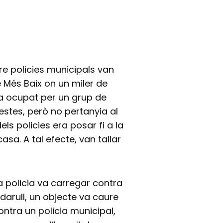
re policies municipals van
re Més Baix on un miler de
ava ocupat per un grup de
estes, però no pertanyia al
ls policies era posar fi a la
sa. A tal efecte, van tallar
a policia va carregar contra
ldarull, un objecte va caure
contra un policia municipal,