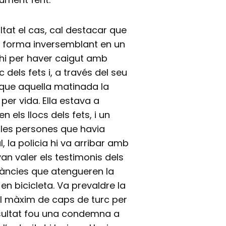
tat el cas, cal destacar que
de forma inversemblant en un
-hi per haver caigut amb
c dels fets i, a través del seu
 que aquella matinada la
per vida. Ella estava a
n els llocs dels fets, i un
 les persones que havia
l, la policia hi va arribar amb
an valer els testimonis dels
ulàncies que atengueren la
en bicicleta. Va prevaldre la
 el màxim de caps de turc per
resultat fou una condemna a