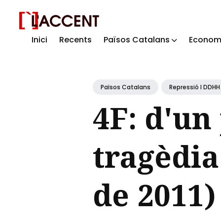
Inici
Recents
Països Catalans
Econom
Sear
for
Blog
Països Catalans
Repressió I DDHH
4F: d'un
tragèdia
de 2011)