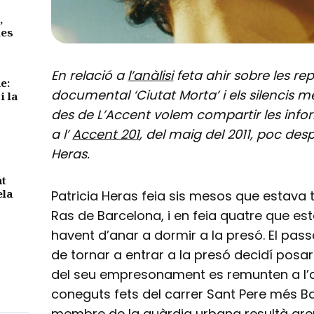
,
des
En relació a
l’anàlisi
feta ahir sobre les re
e:
documental ‘Ciutat Morta’ i els silencis me
i la
des de L’Accent volem compartir les inf
a l’
Accent 201
, del maig del 2011, poc desp
Heras.
nt
ela
Patricia Heras feia sis mesos que estava
Ras de Barcelona, i en feia quatre que es
havent d’anar a dormir a la presó. El passa
de tornar a entrar a la presó decidí posar 
del seu empresonament es remunten a l’a
coneguts fets del carrer Sant Pere més Ba
membre de la guàrdia urbana resultà greu