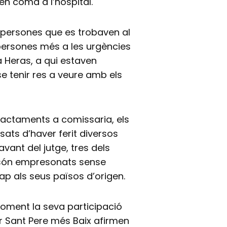
 en coma a l’hospital.
s persones que es trobaven al
 persones més a les urgències
ia Heras, a qui estaven
e tenir res a veure amb els
ractaments a comissaria, els
sats d’haver ferit diversos
vant del jutge, tres dels
 són empresonats sense
cap als seus països d’origen.
moment la seva participació
rer Sant Pere més Baix afirmen