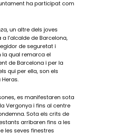
’Ajuntament ha participat com
a, un altre dels joves
a l’alcalde de Barcelona,
regidor de seguretat i
n la qual remarca el
nt de Barcelona i per la
ls qui per ella, son els
a Heras.
ersones, es manifestaren sota
la Vergonya i fins al centre
condemna. Sota els crits de
festants arribaren fins a les
e les seves finestres