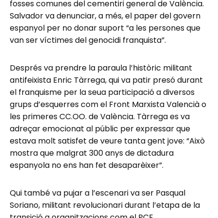
fosses comunes del cementiri general de València.
Salvador va denunciar, a més, el paper del govern
espanyol per no donar suport “a les persones que
van ser víctimes del genocidi franquista”.
Després va prendre la paraula l’històric militant
antifeixista Enric Tàrrega, qui va patir presó durant
el franquisme per la seua participació a diversos
grups d’esquerres com el Front Marxista Valencià o
les primeres CC.OO. de València. Tàrrega es va
adreçar emocionat al públic per expressar que
estava molt satisfet de veure tanta gent jove: “Això
mostra que malgrat 300 anys de dictadura
espanyola no ens han fet desaparèixer”.
Qui també va pujar a l’escenari va ser Pasqual
Soriano, militant revolucionari durant l’etapa de la
transició a organitzacions com el PCE