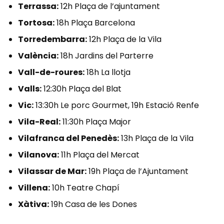
Terrassa:
12h Plaça de l’ajuntament
Tortosa:
18h Plaça Barcelona
Torredembarra:
12h Plaça de la Vila
València:
18h Jardins del Parterre
Vall-de-roures:
18h La llotja
Valls:
12:30h Plaça del Blat
Vic:
13:30h Le porc Gourmet, 19h Estació Renfe
Vila-Real:
11:30h Plaça Major
Vilafranca del Penedès:
13h Plaça de la Vila
Vilanova:
11h Plaça del Mercat
Vilassar de Mar:
19h Plaça de l’Ajuntament
Villena:
10h Teatre Chapí
Xàtiva:
19h Casa de les Dones