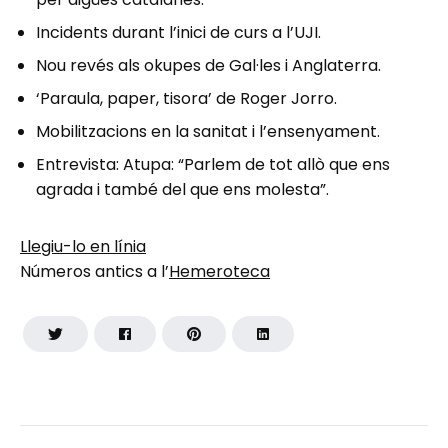
Incidents durant l’inici de curs a l’UJI.
Nou revés als okupes de Gal·les i Anglaterra.
‘Paraula, paper, tisora’ de Roger Jorro.
Mobilitzacions en la sanitat i l’ensenyament.
Entrevista: Atupa: “Parlem de tot allò que ens
agrada i també del que ens molesta”.
Llegiu-lo en línia
Números antics a l’
Hemeroteca