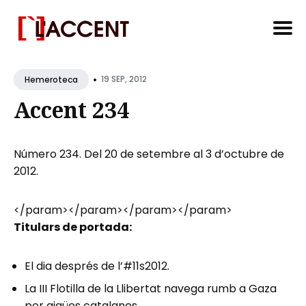
Search
•
for
19 SEP, 2012
Hemeroteca
Blog
Accent 234
Número 234. Del 20 de setembre al 3 d’octubre de
2012.
</param>
</param>
</param>
</param>
Titulars de portada:
El dia després de l’#11s2012.
La III Flotilla de la Llibertat navega rumb a Gaza
per aigües catalanes.