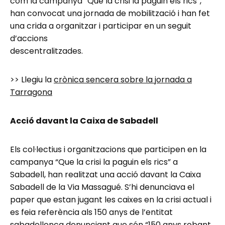
com la campanya “Que la crisi la paguin els rics”,
han convocat una jornada de mobilització i han fet
una crida a organitzar i participar en un seguit
d’accions
descentralitzades.
>> Llegiu la
crònica sencera sobre la jornada a
Tarragona
Acció davant la Caixa de Sabadell
Els col·lectius i organitzacions que participen en la
campanya “Que la crisi la paguin els rics” a
Sabadell, han realitzat una acció davant la Caixa
Sabadell de la Via Massagué. S’hi denunciava el
paper que estan jugant les caixes en la crisi actual i
es feia referència als 150 anys de l’entitat
sabadellenca denunciant que són “150 anys robant