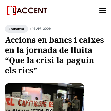
Search
•
for
16 APR, 2009
Economia
Blog
Accions en bancs i caixes
en la jornada de lluita
“Que la crisi la paguin
els rics”