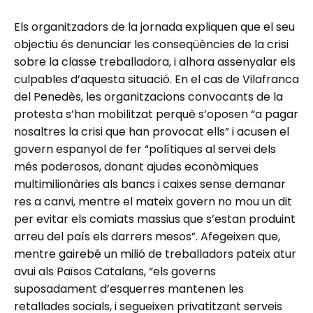
Els organitzadors de la jornada expliquen que el seu
objectiu és denunciar les conseqüències de la crisi
sobre la classe treballadora, i alhora assenyalar els
culpables d’aquesta situació. En el cas de Vilafranca
del Penedès, les organitzacions convocants de la
protesta s’han mobilitzat perquè s’oposen “a pagar
nosaltres la crisi que han provocat ells” i acusen el
govern espanyol de fer “polítiques al servei dels
més poderosos, donant ajudes econòmiques
multimilionàries als bancs i caixes sense demanar
res a canvi, mentre el mateix govern no mou un dit
per evitar els comiats massius que s’estan produint
arreu del país els darrers mesos”. Afegeixen que,
mentre gairebé un milió de treballadors pateix atur
avui als Països Catalans, “els governs
suposadament d’esquerres mantenen les
retallades socials, i segueixen privatitzant serveis