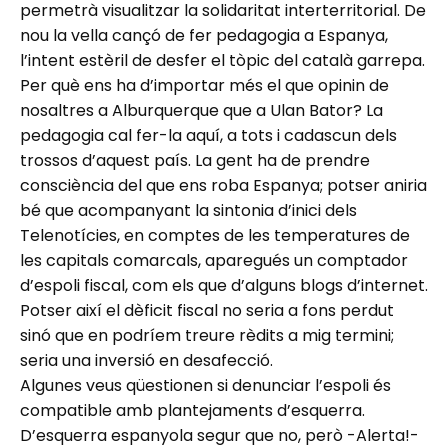
permetrà visualitzar la solidaritat interterritorial. De
nou la vella cançó de fer pedagogia a Espanya,
l’intent estèril de desfer el tòpic del català garrepa.
Per què ens ha d’importar més el que opinin de
nosaltres a Alburquerque que a Ulan Bator? La
pedagogia cal fer-la aquí, a tots i cadascun dels
trossos d’aquest país. La gent ha de prendre
consciència del que ens roba Espanya; potser aniria
bé que acompanyant la sintonia d’inici dels
Telenotícies, en comptes de les temperatures de
les capitals comarcals, aparegués un comptador
d’espoli fiscal, com els que d’alguns blogs d’internet.
Potser així el dèficit fiscal no seria a fons perdut
sinó que en podríem treure rèdits a mig termini;
seria una inversió en desafecció.
Algunes veus qüestionen si denunciar l’espoli és
compatible amb plantejaments d’esquerra.
D’esquerra espanyola segur que no, però -Alerta!-