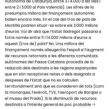
Autònoma de Catalunya, entre 3 i 4.000 a les Illes i
entre 2 i 3.000 al País Valencià). Les xifres de la
presumpta millora del finançament autonòmic
ballen encara més. En el cas del tros de país de
Montilla podrien situar-se sobre els 3.000 milions
d’euros. Vol dir això que l’Estat lladregot passaria a
fotre només entre 11 i 14.000 milions d’euros a
aquest (tros de) país? No. Una millora del
finançament només alleugeriria l’espoli si l’augment
de recursos retornats a les diferents comunitats
autònomes del Països Catalans procedís de la
reducció dels destinats a les regions espanyoles
que en són receptores netes o dels assignats a
despeses de l’Estat que no es calculen
territorialment sinó que es consideren de tots (com
la monarquia, l’exèrcit, TVE, l’aeroport de Barajas o
el museu del Prado). Si la disminució de recursos
destinats a l’interès general és poc probable -i