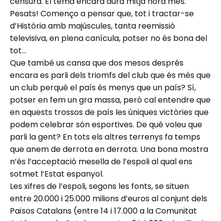
censura. El tema encara dura mitja hora més.
Pesats! Començo a pensar que, tot i tractar-se
d’Història amb majúscules, tanta reemissió
televisiva, en plena canícula, potser no és bona del
tot…
Que també us cansa que dos mesos després
encara es parli dels triomfs del club que és més que
un club perquè el país és menys que un país? Sí,
potser en fem un gra massa, però cal entendre que
en aquests trossos de país les úniques victòries que
podem celebrar són esportives. De què voleu que
parli la gent? En tots els altres terrenys fa temps
que anem de derrota en derrota. Una bona mostra
n’és l’acceptació mesella de l’espoli al qual ens
sotmet l’Estat espanyol.
Les xifres de l’espoli, segons les fonts, se situen
entre 20.000 i 25.000 milions d’euros al conjunt dels
Països Catalans (entre 14 i 17.000 a la Comunitat