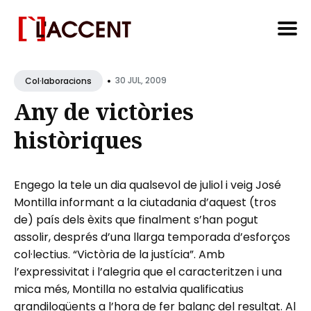
Search
•
for
30 JUL, 2009
Col·laboracions
Blog
Any de victòries
històriques
Engego la tele un dia qualsevol de juliol i veig José
Montilla informant a la ciutadania d’aquest (tros
de) país dels èxits que finalment s’han pogut
assolir, després d’una llarga temporada d’esforços
col·lectius. “Victòria de la justícia”. Amb
l’expressivitat i l’alegria que el caracteritzen i una
mica més, Montilla no estalvia qualificatius
grandiloqüents a l’hora de fer balanç del resultat. Al