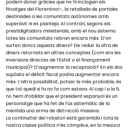
podem donar gràcies que no hi incloguin els
fitxatges del Florentino!-, la retallada de partides
destinades a les comunitats autònomes amb
superàvit ni es planteja. Al contrari, segons els
prestidigitadors ministerials, amb el nou sistema
totes les comunitats rebran encara més. D’on
surten doncs aquests diners? De reduir la xifra de
diners retornats en altres conceptes (com ara les
inversions directes de l’Estat o el finançament
municipal)? D’augmentar la recaptació? En els dos
supòsits el dèficit fiscal podria augmentar encara
més. L’altra possibilitat, potser la més probable, és
que tot quedi si fa no fa com estava. Al cap i a la fi,
no hem d’oblidar que el president espanyol és un
personatge que ha fet de l’ús sistemàtic de la
mentida una arma de distracció massiva.
La continuïtat del robatori està garantida i tota la
nostra classe política n’és còmplice, en la mesura