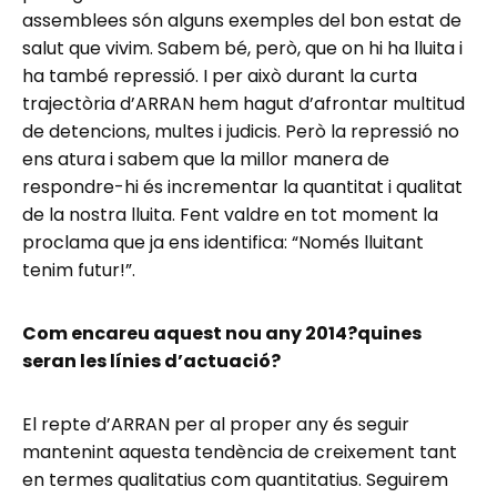
assemblees són alguns exemples del bon estat de
salut que vivim. Sabem bé, però, que on hi ha lluita i
ha també repressió. I per això durant la curta
trajectòria d’ARRAN hem hagut d’afrontar multitud
de detencions, multes i judicis. Però la repressió no
ens atura i sabem que la millor manera de
respondre-hi és incrementar la quantitat i qualitat
de la nostra lluita. Fent valdre en tot moment la
proclama que ja ens identifica: “Només lluitant
tenim futur!”.
Com encareu aquest nou any 2014?quines
seran les línies d’actuació?
El repte d’ARRAN per al proper any és seguir
mantenint aquesta tendència de creixement tant
en termes qualitatius com quantitatius. Seguirem