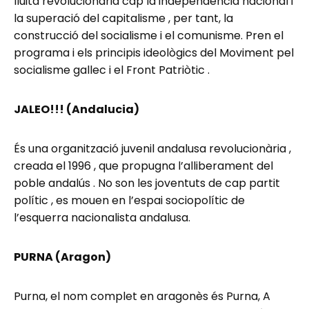
lluita revolucionària cap la independència nacional i
la superació del capitalisme , per tant, la
construcció del socialisme i el comunisme. Pren el
programa i els principis ideològics del Moviment pel
socialisme gallec i el Front Patriòtic .
JALEO!!! (Andalucia)
És una organització juvenil andalusa revolucionària ,
creada el 1996 , que propugna l’alliberament del
poble andalús . No son les joventuts de cap partit
polític , es mouen en l’espai sociopolític de
l’esquerra nacionalista andalusa.
PURNA (Aragon)
Purna, el nom complet en aragonès és Purna, A