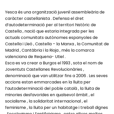
Yesca és una organització juvenil assembleària de
caràcter castellanista . Defensa el dret
d’autodeterminació per al territori històric de
Castella , nació que estaria integrada per les
actuals comunitats autònomes espanyoles de
Castella i Lleó , Castella – la Manxa , la Comunitat de
Madrid , Cantàbria i la Rioja , més la comarca
valenciana de Requena- Utiel .
Esca es va crear a Burgos el 1993 , sota el nom de
Joventuts Castellanes Revolucionàries ,
denominació que van utilitzar fins a 2006 . Les seves
accions estan emmarcades en la lluita per
l’autodeterminació del poble català , la lluita de
minories desfavorides en qualsevol àmbit , el
socialisme , la solidaritat internacional , el
feminisme , la lluita per un habitatge i treball dignes
, l’ecologisme i l’antifeixisme , entre altres moltes