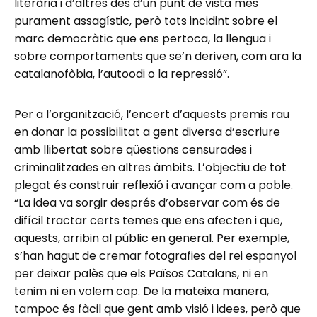
literària i d’altres des d’un punt de vista més
purament assagístic, però tots incidint sobre el
marc democràtic que ens pertoca, la llengua i
sobre comportaments que se’n deriven, com ara la
catalanofòbia, l’autoodi o la repressió”.
Per a l’organització, l’encert d’aquests premis rau
en donar la possibilitat a gent diversa d’escriure
amb llibertat sobre qüestions censurades i
criminalitzades en altres àmbits. L’objectiu de tot
plegat és construir reflexió i avançar com a poble.
“La idea va sorgir després d’observar com és de
difícil tractar certs temes que ens afecten i que,
aquests, arribin al públic en general. Per exemple,
s’han hagut de cremar fotografies del rei espanyol
per deixar palès que els Països Catalans, ni en
tenim ni en volem cap. De la mateixa manera,
tampoc és fàcil que gent amb visió i idees, però que