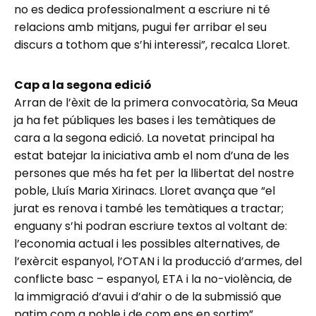
no es dedica professionalment a escriure ni té
relacions amb mitjans, pugui fer arribar el seu
discurs a tothom que s’hi interessi”, recalca Lloret.
Cap a la segona edició
Arran de l’èxit de la primera convocatòria, Sa Meua
ja ha fet públiques les bases i les temàtiques de
cara a la segona edició. La novetat principal ha
estat batejar la iniciativa amb el nom d’una de les
persones que més ha fet per la llibertat del nostre
poble, Lluís Maria Xirinacs. Lloret avança que “el
jurat es renova i també les temàtiques a tractar;
enguany s’hi podran escriure textos al voltant de:
l’economia actual i les possibles alternatives, de
l’exèrcit espanyol, l’OTAN i la producció d’armes, del
conflicte basc – espanyol, ETA i la no-violència, de
la immigració d’avui i d’ahir o de la submissió que
patim com a poble i de com ens en sortim”.