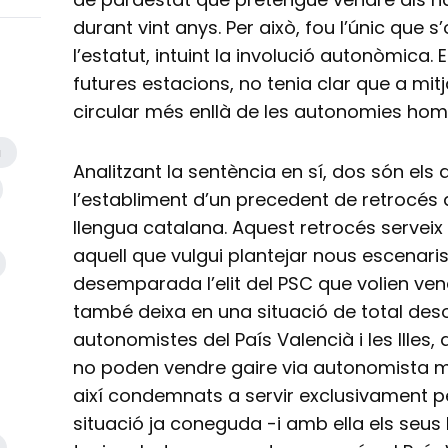
durant vint anys. Per això, fou l’únic que 
l’estatut, intuint la involució autonòmica. E
futures estacions, no tenia clar que a mit
circular més enllà de les autonomies ho
a
Analitzant la sentència en sí, dos són el
l’establiment d’un precedent de retrocés a
llengua catalana. Aquest retrocés serveix
aquell que vulgui plantejar nous escenaris.
desemparada l’elit del PSC que volien ven
també deixa en una situació de total des
autonomistes del País Valencià i les Illes,
no poden vendre gaire via autonomista m
així condemnats a servir exclusivament pe
situació ja coneguda -i amb ella els seus lí