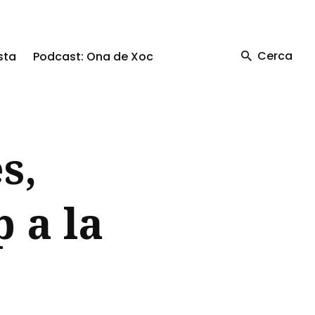
Cerca
sta
Podcast: Ona de Xoc
s,
 a la