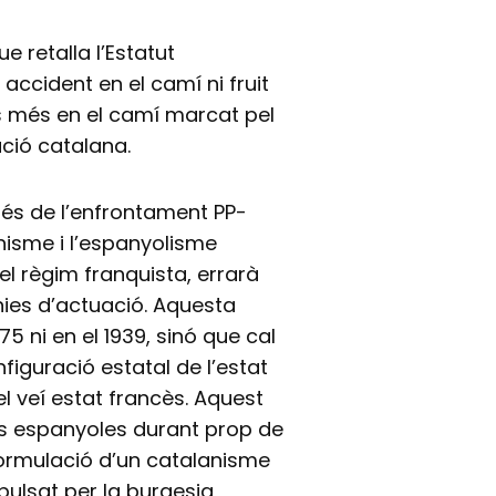
e retalla l’Estatut
accident en el camí ni fruit
s més en el camí marcat pel
ció catalana.
més de l’enfrontament PP-
anisme i l’espanyolisme
l règim franquista, errarà
ínies d’actuació. Aquesta
75 ni en el 1939, sinó que cal
figuració estatal de l’estat
l veí estat francès. Aquest
es espanyoles durant prop de
formulació d’un catalanisme
mpulsat per la burgesia