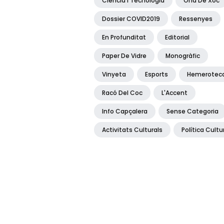
Ciència I Tecnologia
Ona De Xoc
Dossier COVID2019
Ressenyes
En Profunditat
Editorial
Paper De Vidre
Monogràfic
Vinyeta
Esports
Hemerotec
Racó Del Coc
L'Accent
Info Capçalera
Sense Categoria
Activitats Culturals
Política Cultu