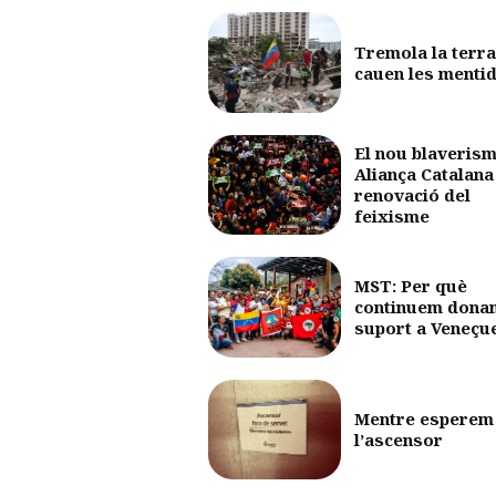
Tremola la terra
cauen les menti
El nou blaverism
Aliança Catalana 
renovació del
feixisme
MST: Per què
continuem dona
suport a Veneçu
Mentre esperem
l’ascensor