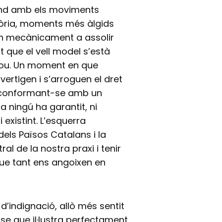
und amb els moviments
mòria, moments més àlgids
en mecànicament a assolir
t que el vell model s’està
 nou. Un moment en que
ertigen i s’arroguen el dret
 tot conformant-se amb un
 ningú ha garantit, ni
xistint. L’esquerra
dels Països Catalans i la
ral de la nostra praxi i tenir
que tant ens angoixen en
d’indignació, allò més sentit
rase que il·lustra perfectament