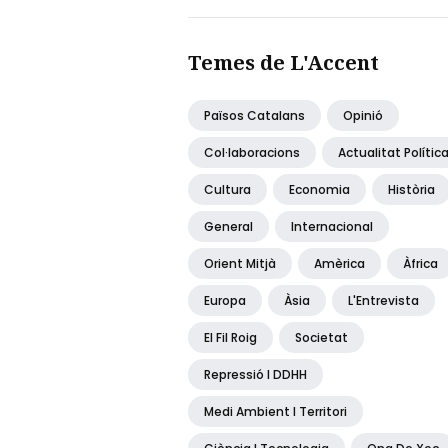
Temes de L'Accent
Països Catalans
Opinió
Col·laboracions
Actualitat Polític
Cultura
Economia
Història
General
Internacional
Orient Mitjà
Amèrica
Àfrica
Europa
Àsia
L'Entrevista
El Fil Roig
Societat
Repressió I DDHH
Medi Ambient I Territori