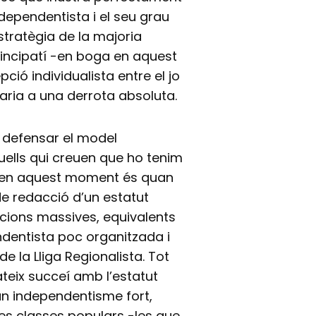
dependentista i el seu grau
stratègia de la majoria
incipatí -en boga en aquest
ció individualista entre el jo
caria a una derrota absoluta.
a defensar el model
ells qui creuen que ho tenim
er en aquest moment és quan
e redacció d’un estatut
zacions massives, equivalents
ndentista poc organitzada i
 la Lliga Regionalista. Tot
ateix succeí amb l’estatut
un independentisme fort,
les classes populars -les que