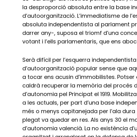
la desproporció absoluta entre la base in
d’autoorganització. L’immediatisme de l’e
absoluta independentista al parlament pr
darrer any-, suposa el triomf d’una concep
votant i l’ells parlamentaris, que ens abo
Serà difícil per l’esquerra independentist
d’autoorganització popular sense que aqu
a tocar ens acusin d’immobilistes. Pots
caldrà recuperar la memòria del procés d
d’autonomia pel Principat el 1919. Mobilit
a les actuals, per part d’una base indepe
més o menys capitanejada per l’ala dura de
plegat va quedar en res. Als anys 30 el m
d’autonomia valencià. La no existència d’
organitzat i arrenglerat en la defensa de 