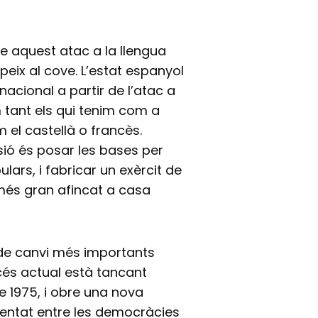
ue aquest atac a la llengua
peix al cove. L’estat espanyol
nacional a partir de l’atac a
 tant els qui tenim com a
m el castellà o francès.
sió és posar les bases per
lars, i fabricar un exèrcit de
més gran afincat a casa
e canvi més importants
cés actual està tancant
e 1975, i obre una nova
entat entre les democràcies