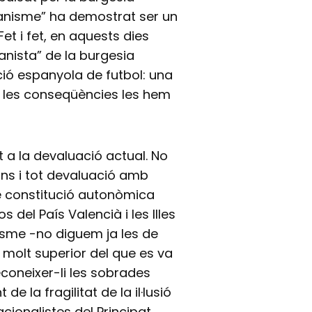
lanisme” ha demostrat ser un
t i fet, en aquests dies
anista” de la burgesia
ció espanyola de futbol: una
 les conseqüències les hem
t a la devaluació actual. No
ins i tot devaluació amb
de constitució autonòmica
os del País Valencià i les Illes
misme -no diguem ja les de
 molt superior del que es va
econeixer-li les sobrades
de la fragilitat de la il·lusió
ionalistes del Principat