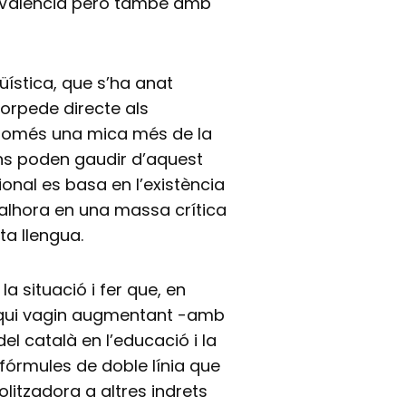
s Valencià però també amb
üística, que s’ha anat
torpede directe als
e només una mica més de la
ns poden gaudir d’aquest
ional es basa en l’existència
 alhora en una massa crítica
ta llengua.
la situació i fer que, en
es qui vagin augmentant -amb
del català en l’educació i la
a fórmules de doble línia que
litzadora a altres indrets