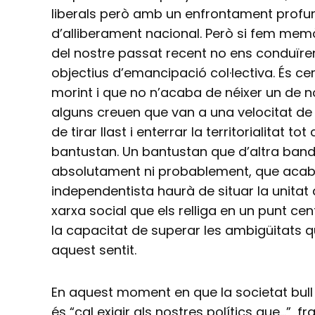
liberals però amb un enfrontament prof
d’alliberament nacional. Però si fem me
del nostre passat recent no ens conduïr
objectius d’emancipació col·lectiva. És cer
morint i que no n’acaba de néixer un de
alguns creuen que van a una velocitat de v
de tirar llast i enterrar la territorialitat
bantustan. Un bantustan que d’altra banda
absolutament ni probablement, que acabi e
independentista haurà de situar la unitat 
xarxa social que els relliga en un punt cent
la capacitat de superar les ambigüitats 
aquest sentit.
En aquest moment en que la societat bull 
és “cal exigir als nostres polítics que…”, f