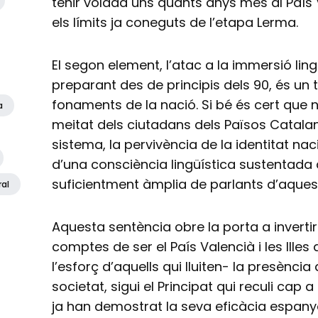
tenir volada uns quants anys més al Paí
els límits ja coneguts de l’etapa Lerma.
El segon element, l’atac a la immersió ling
preparant des de principis dels 90, és un 
fonaments de la nació. Si bé és cert qu
a
meitat dels ciutadans dels Països Catala
sistema, la pervivència de la identitat nac
d’una consciència lingüística sustentada
suficientment àmplia de parlants d’aques
ral
Aquesta sentència obre la porta a invertir 
comptes de ser el País Valencià i les Ill
l’esforç d’aquells qui lluiten- la presència 
societat, sigui el Principat qui reculi cap 
ja han demostrat la seva eficàcia espanyo