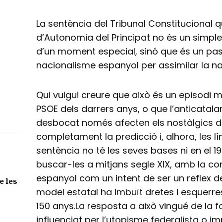
La sentència del Tribunal Constitucional qu
d’Autonomia del Principat no és un simple 
d’un moment especial, sinó que és un pa
nacionalisme espanyol per assimilar la na
Qui vulgui creure que això és un episodi 
PSOE dels darrers anys, o que l’anticatal
desbocat només afecten els nostàlgics de
completament la predicció i, alhora, les l
sentència no té les seves bases ni en el 19
buscar-les a mitjans segle XIX, amb la con
espanyol com un intent de ser un reflex de
e les
model estatal ha imbuït dretes i esquerr
150 anys.La resposta a això vingué de la 
influenciat per l’utopisme federalista o i