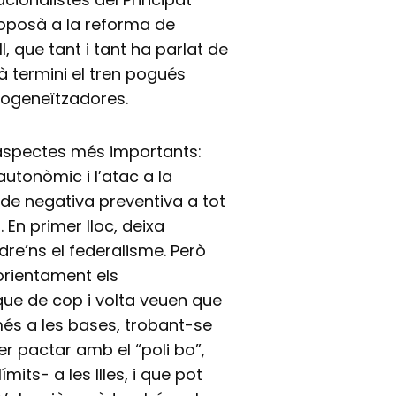
s’oposà a la reforma de
ll, que tant i tant ha parlat de
jà termini el tren pogués
mogeneïtzadores.
s aspectes més importants:
utonòmic i l’atac a la
 de negativa preventiva a tot
 En primer lloc, deixa
dre’ns el federalisme. Però
orientament els
 que de cop i volta veuen que
és a les bases, trobant-se
r pactar amb el “poli bo”,
mits- a les Illes, i que pot