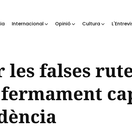
ia
Internacional
Opinió
Cultura
L'Entrevi
ch
 les falses rute
 fermament cap
dència