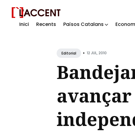
Inici
Recents
Països Catalans
Econom
Sear
for
Blog
•
12 JUL, 2010
Editorial
Bandejar
avançar
indepen