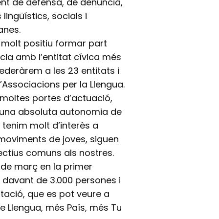
ment de defensa, de denuncia,
ingüístics, socials i
anes.
 molt positiu formar part
cia amb l’entitat cívica més
federàrem a les 23 entitats i
Associacions per la Llengua.
 moltes portes d’actuació,
 una absoluta autonomia de
 tenim molt d’interès a
s moviments de joves, siguen
jectius comuns als nostres.
7 de març en la primer
s, davant de 3.000 persones i
tació, que es pot veure a
ue Llengua, més País, més Tu