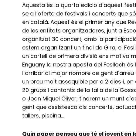
Aquesta és la quarta edició d’aquest fest
se a l’oferta de festivals i concerts que 
en català. Aquest és el primer any que Re
de les entitats organitzadores, junt a Esco
organitzat 30 concert, amb la participac
estem organitzant un final de Gira, el Fesl
un cartell de primera divisió ens motiva m
Enguany la nostra aposta del Feslloch és l
i arribar al major nombre de gent d’arreu
un preu molt assequible per a 2 dies i, on
20 grups i cantants de la talla de la Goss
o Joan Miquel Oliver, tindrem un munt d’act
gent que assistesca als concerts, actuaci
tallers, piscina…
Quin paper penseu que té el jovent en 