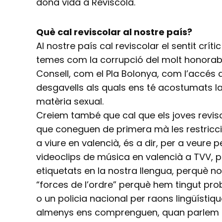
dóna vida a Reviscola.
Què cal reviscolar al nostre país?
Al nostre país cal reviscolar el sentit crít
temes com la corrupció del molt honorab
Consell, com el Pla Bolonya, com l’accés a
desgavells als quals ens té acostumats l
matèria sexual.
Creiem també que cal que els joves revisc
que coneguen de primera mà les restricci
a viure en valencià, és a dir, per a veure p
videoclips de música en valencià a TVV, 
etiquetats en la nostra llengua, perquè 
“forces de l’ordre” perquè hem tingut pr
o un policia nacional per raons lingüístiq
almenys ens comprenguen, quan parlem e