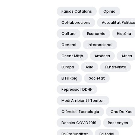
Països Catalans
Opinió
Col·laboracions
Actualitat Polític
Cultura
Economia
Història
General
Internacional
Orient Mitjà
Amèrica
Àfrica
Europa
Àsia
L'Entrevista
El Fil Roig
Societat
Repressió I DDHH
Medi Ambient I Territori
Ciència I Tecnologia
Ona De Xoc
Dossier COVID2019
Ressenyes
En Profunditat
Editorial