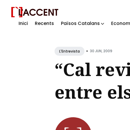
Inici
Recents
Països Catalans
Econom
Sear
for
Blog
•
30 JUN, 2009
L'Entrevista
“Cal revi
entre el