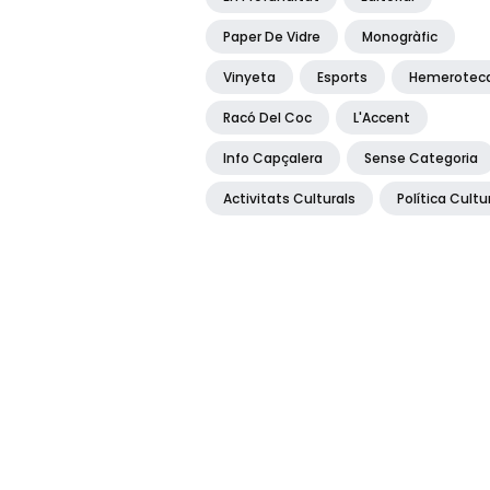
Paper De Vidre
Monogràfic
Vinyeta
Esports
Hemerotec
Racó Del Coc
L'Accent
Info Capçalera
Sense Categoria
Activitats Culturals
Política Cultu