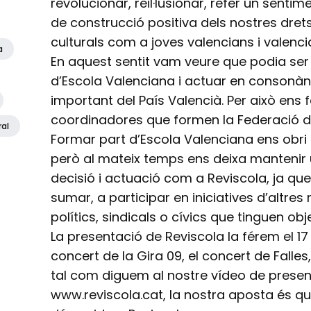
revolucionar, reil·lusionar, refer un senti
de construcció positiva dels nostres drets l
culturals com a joves valencians i valenci
a
En aquest sentit vam veure que podia ser
d’Escola Valenciana i actuar en consonàn
important del País Valencià. Per això ens 
coordinadores que formen la Federació d’
ral
Formar part d’Escola Valenciana ens obri
però al mateix temps ens deixa mantenir
decisió i actuació com a Reviscola, ja que
sumar, a participar en iniciatives d’altre
polítics, sindicals o cívics que tinguen ob
La presentació de Reviscola la férem el 1
concert de la Gira 09, el concert de Falle
tal com diguem al nostre vídeo de presen
www.reviscola.cat, la nostra aposta és q