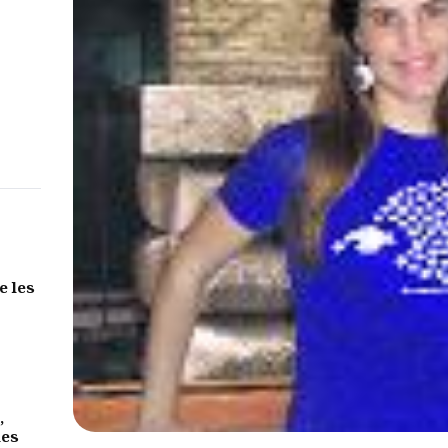
e les
,
des