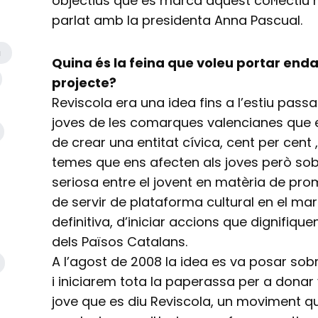
objectius que es marca aquest col·lectiu
parlat amb la presidenta Anna Pascual.
a
Quina és la feina que voleu portar end
projecte?
Reviscola era una idea fins a l’estiu pass
joves de les comarques valencianes que 
de crear una entitat cívica, cent per cent 
temes que ens afecten als joves però sobr
seriosa entre el jovent en matèria de prom
de servir de plataforma cultural en el marc
definitiva, d’iniciar accions que dignifiqu
dels Països Catalans.
A l’agost de 2008 la idea es va posar so
i iniciarem tota la paperassa per a dona
jove que es diu Reviscola, un moviment qu