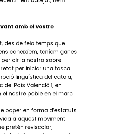
 recentment batejat, hem
avant amb el vostre
at, des de feia temps que
ens coneixíem, teníem ganes
, per dir la nostra sobre
etot per iniciar una tasca
oció lingüística del català,
 del País Valencià i, en
en el nostre poble en el marc
bre paper en forma d’estatuts
r vida a aquest moviment
e pretén reviscolar,