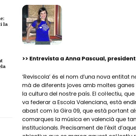
e:
i la
>> Entrevista a Anna Pascual, presiden
nt
ela
‘Reviscola’ és el nom d’una nova entitat n
mà de diferents joves amb moltes ganes de
la cultura del nostre país. El col·lectiu, 
va federar a Escola Valenciana, està endi
abast com la Gira 09, que està portant al
comarques la música en valencià que tan
institucionals. Precisament de l’èxit d’aques