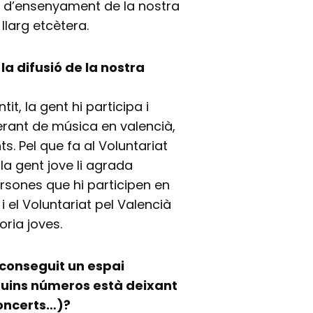
ta d’ensenyament de la nostra
 llarg etcètera.
la difusió de la nostra
it, la gent hi participa i
inerant de música en valencià,
. Pel que fa al Voluntariat
la gent jove li agrada
ersones que hi participen en
 el Voluntariat pel Valencià
oria joves.
aconseguit un espai
 Quins números està deixant
concerts…)?