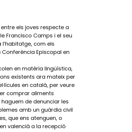
ic entre els joves respecte a
le Francisco Camps i el seu
 l’habitatge, com els
a Conferència Episcopal en
olen en matèria lingüística,
ons existents ara mateix per
el·lícules en català, per veure
per comprar aliments
no haguem de denunciar les
oblemes amb un guàrdia civil
ues, que ens atenguen, o
n valencià a la recepció