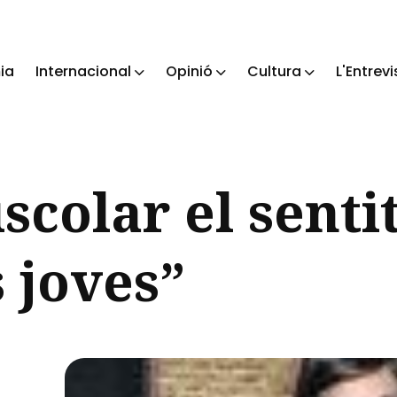
ia
Internacional
Opinió
Cultura
L'Entrevi
ch
scolar el sentit
s joves”