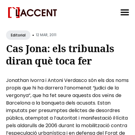
Search
•
for
12 MAR, 2011
Editorial
Blog
Cas Jona: els tribunals
diran què toca fer
Jonathan Ivorra i Antoni Verdasco són els dos noms
propis que hi ha darrera l’anomenat “judici de la
vergonya”, que ha fet seure aquests dos veïns de
Barcelona a la banqueta dels acusats. Estan
imputats per presumptes delictes de desordres
públics, atemptat a l’autoritat i manifestació il·lícita
pels aldarulls de 2006 durant la mobilització contra
l’especulació urbanística i en defensa del Forat de