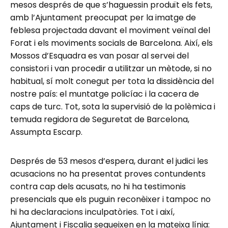
mesos després de que s’haguessin produït els fets,
amb l’Ajuntament preocupat per la imatge de
feblesa projectada davant el moviment veïnal del
Forat i els moviments socials de Barcelona. Així, els
Mossos d’Esquadra es van posar al servei del
consistori i van procedir a utilitzar un mètode, si no
habitual, sí molt conegut per tota la dissidència del
nostre país: el muntatge policíac i la cacera de
caps de turc. Tot, sota la supervisió de la polèmica i
temuda regidora de Seguretat de Barcelona,
Assumpta Escarp.
Després de 53 mesos d’espera, durant el judici les
acusacions no ha presentat proves contundents
contra cap dels acusats, no hi ha testimonis
presencials que els puguin reconèixer i tampoc no
hi ha declaracions inculpatòries. Tot i així,
Ajuntament i Fiscalia segueixen en la mateixa línia: