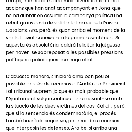
temps, han estat molts i molt diversos els actes i
accions que han anat acompanyant en Jona, que
no ha dubtat en assumir la campanya política i ha
rebut grans dosis de solidaritat arreu dels Països
Catalans. Ara, però, és quan arriba el moment de la
veritat: aviat coneixerem la primera sentència. Si
aquesta és absolutòria, caldrà felicitar la jutgessa
per haver-se sobreposat a les possibles pressions
polítiques i policíaques que hagi rebut.
D’aquesta manera, s’iniciarà amb bon peu el
possible procés de recursos a l’Audiència Provincial
i al Tribunal Suprem, ja que és molt probable que
l’Ajuntament vulgui continuar acarnissant-se amb
la situació de les dues víctimes del cas. Cal dir, però,
que si la sentència és condemnatòria, el procés
també haurà de seguir viu, per mor dels recursos
que interposin les defenses. Ara bé, si arriba una