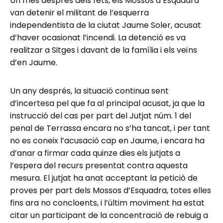
Un mes després dels fets, els Mossos d’Esquadra
van detenir el militant de l’esquerra
independentista de la ciutat Jaume Soler, acusat
d’haver ocasionat l’incendi. La detenció es va
realitzar a Sitges i davant de la família i els veïns
d’en Jaume.
Un any després, la situació continua sent
d’incertesa pel que fa al principal acusat, ja que la
instrucció del cas per part del Jutjat núm. 1 del
penal de Terrassa encara no s’ha tancat, i per tant
no es coneix l’acusació cap en Jaume, i encara ha
d’anar a firmar cada quinze dies els jutjats a
l’espera del recurs presentat contra aquesta
mesura. El jutjat ha anat acceptant la petició de
proves per part dels Mossos d’Esquadra, totes elles
fins ara no concloents, i l’últim moviment ha estat
citar un participant de la concentració de rebuig a