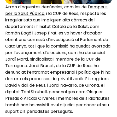
Arran d’aquestes denúncies, com les de
Dempeus
per la Salut Pública
, i la CUP de Reus, respecte les
irregularitats que impliquen alts càrrecs del
departament i l’Insitut Català de la Salut, com
Ramón Bagó i Josep Prat, es va haver d’acabar
obrint una comissió d’investigació al Parlament de
Catalunya, tot i que la comissió ha quedat avortada
per l’avançament d’eleccions, com ha denunciat
Jordí Martí, sindicalista i membre de la CUP de
Tarragona. Jordi Brunet, de la CUP de Reus ha
denunciat l’entramat empresarial i polític que hi ha
darrera els processos de privatització. Els regidors
David Vidal, de Reus, i Jordi Navarro, de Girona, el
diputat Toni Strubell, personatges com Oleguer
Presas o Arcadi Oliveres i membres dels iaioflautes
també han ha assistit avui al judici per donar el seu
suport als periodistes perseguits.