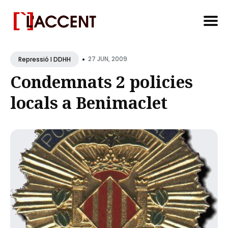
Search
•
for
27 JUN, 2009
Repressió I DDHH
Blog
Condemnats 2 policies
locals a Benimaclet