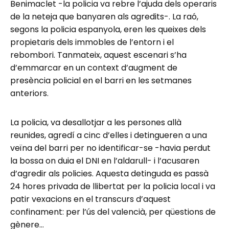
Benimaclet -la policia va rebre l’ajuda dels operaris
de la neteja que banyaren als agredits-. La raó,
segons la policia espanyola, eren les queixes dels
propietaris dels immobles de l’entorn i el
rebombori. Tanmateix, aquest escenari s’ha
d’emmarcar en un context d’augment de
presència policial en el barri en les setmanes
anteriors.
La policia, va desallotjar a les persones allà
reunides, agredí a cinc d’elles i detingueren a una
veïna del barri per no identificar-se -havia perdut
la bossa on duia el DNI en l’aldarull- i l’acusaren
d’agredir als policies. Aquesta detinguda es passà
24 hores privada de llibertat per la policia local i va
patir vexacions en el transcurs d’aquest
confinament: per l’ús del valencià, per qüestions de
gènere…