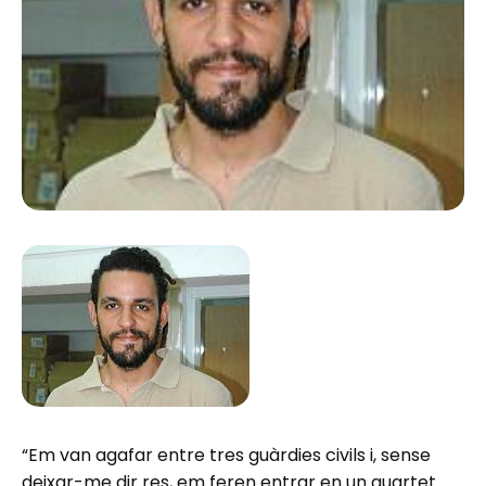
“Em van agafar entre tres guàrdies civils i, sense
deixar-me dir res, em feren entrar en un quartet