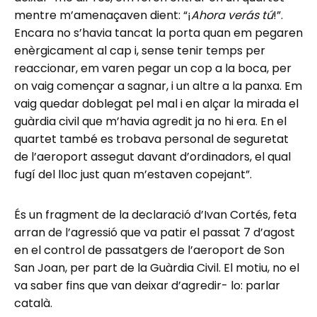
mentre m’amenaçaven dient: “¡
Ahora verás tú
!”.
Encara no s’havia tancat la porta quan em pegaren
enèrgicament al cap i, sense tenir temps per
reaccionar, em varen pegar un cop a la boca, per
on vaig començar a sagnar, i un altre a la panxa. Em
vaig quedar doblegat pel mal i en alçar la mirada el
guàrdia civil que m’havia agredit ja no hi era. En el
quartet també es trobava personal de seguretat
de l’aeroport assegut davant d’ordinadors, el qual
fugí del lloc just quan m’estaven copejant”.
És un fragment de la declaració d’Ivan Cortés, feta
arran de l’agressió que va patir el passat 7 d’agost
en el control de passatgers de l’aeroport de Son
San Joan, per part de la Guàrdia Civil. El motiu, no el
va saber fins que van deixar d’agredir- lo: parlar
català.