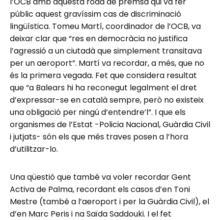
l’OCB amb aquesta roda de premsa qui va fer
públic aquest gravíssim cas de discriminació
lingüística. Tomeu Martí, coordinador de l’OCB, va
deixar clar que “res en democràcia no justifica
l’agressió a un ciutadà que simplement transitava
per un aeroport”. Martí va recordar, a més, que no
és la primera vegada. Fet que considera resultat
que “a Balears hi ha reconegut legalment el dret
d’expressar-se en català sempre, però no existeix
una obligació per ningú d’entendre’l”. I que els
organismes de l’Estat -Policia Nacional, Guàrdia Civil
i jutjats- són els que més traves posen a l’hora
d’utilitzar-lo.
Una qüestió que també va voler recordar Gent
Activa de Palma, recordant els casos d’en Toni
Mestre (també a l’aeroport i per la Guàrdia Civil), el
d’en Marc Peris i na Saïda Saddouki. I el fet