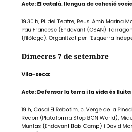
Acte: El català, llengua de cohesió socia
19.30 h, Pl. del Teatre, Reus. Amb Marina 
Pau Francesc (Endavant (OSAN) Tarragon
(filòloga). Organitzat per l’Esquerra Indep
Dimecres 7 de setembre
Vila-seca:
Acte: Defensar la terra i la vida és lluit
19 h, Casal El Rebotim, c. Verge de la Pine
Redon (Plataforma Stop BCN World), Miquel
Muntas (Endavant Baix Camp) i David Mart