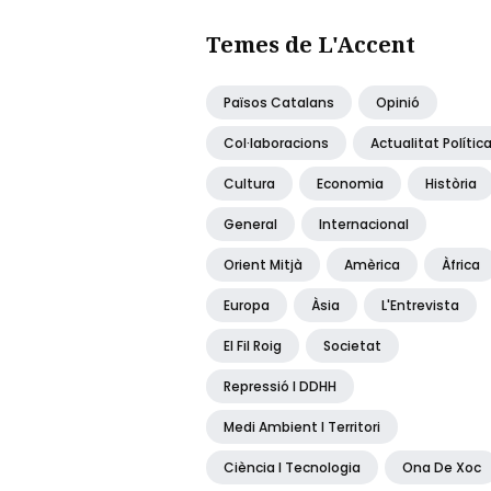
Temes de L'Accent
Països Catalans
Opinió
Col·laboracions
Actualitat Polític
Cultura
Economia
Història
General
Internacional
Orient Mitjà
Amèrica
Àfrica
Europa
Àsia
L'Entrevista
El Fil Roig
Societat
Repressió I DDHH
Medi Ambient I Territori
Ciència I Tecnologia
Ona De Xoc