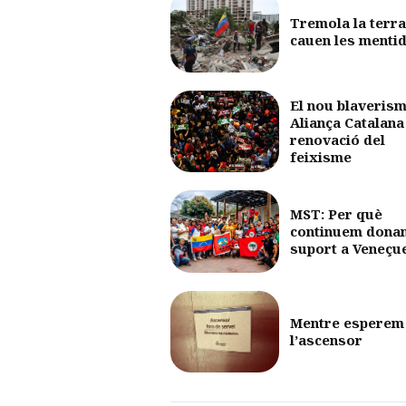
Tremola la terra
cauen les menti
El nou blaverism
Aliança Catalana 
renovació del
feixisme
MST: Per què
continuem dona
suport a Veneçu
Mentre esperem
l’ascensor