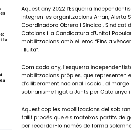
,
Aquest any 2022 l’Esquerra Independentis
des
integren les organitzacions Arran, Alerta 
Coordinadora Obrera i Sindical, Sindicat d
Catalans i la Candidatura d’Unitat Popula
e:
i la
mobilitzacions amb el lema “Fins a vèncer
i lluita”.
Com cada any, l’esquerra independentista
nt
mobilitzacions pròpies, que representen e
ela
d’alliberament nacional i social, al marge
sobiranisme lligat a Junts per Catalunya i
Aquest cop les mobilitzacions del sobiran
fallit procés que els mateixos partits de g
per recordar-lo només de forma solemne