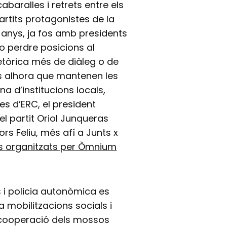
abaralles i retrets entre els
artits protagonistes de la
 anys, ja fos amb presidents
o perdre posicions al
tòrica més de diàleg o de
acs alhora que mantenen les
a d’institucions locals,
es d’ERC, el president
el partit Oriol Junqueras
rs Feliu, més afí a Junts x
s organitzats per Òmnium
s i policia autonòmica es
 mobilitzacions socials i
i cooperació dels mossos