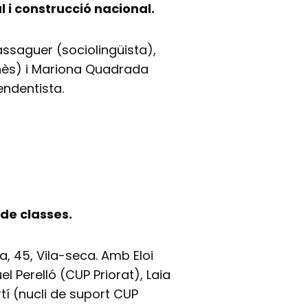
l i construcció nacional.
Massaguer (sociolingüista),
ès) i Mariona Quadrada
endentista.
a de classes.
da, 45, Vila-seca. Amb Eloi
 Perelló (CUP Priorat), Laia
í (nucli de suport CUP