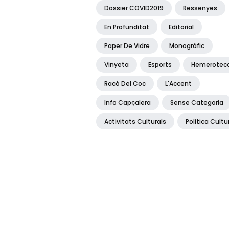
Dossier COVID2019
Ressenyes
En Profunditat
Editorial
Paper De Vidre
Monogràfic
Vinyeta
Esports
Hemerotec
Racó Del Coc
L'Accent
Info Capçalera
Sense Categoria
Activitats Culturals
Política Cultu