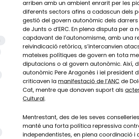
arriben amb un ambient enrarit per les pic
diferents sectors afins a cadascun dels p
gestió del govern autonòmic dels darrers
de Junts o d’ERC. En plena disputa per a n
capdavant de l’autonomisme, amb una re
a
reivindicació retòrica, s’intercanvien at
mateixes polítiques de govern en tota men
diputacions o al govern autonòmic. Així, d
autonòmic Pere Aragonès i iel president d
criticaven la
manifestació de l’ANC
de Dolo
Cat, mentre que donaven suport als
acte
Cultural
.
Mentrestant, des de les seves consellerie
manté una forta política repressiva contra
independentistes, en plena coordinació 