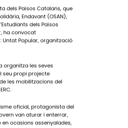
ta dels Països Catalans, que
Solidària, Endavant (OSAN),
’Estudiants dels Països
r, ha convocat
: Untat Popular, organització
 organitza les seves
l seu propi projecte
 de les mobilitzacions del
 ERC.
isme oficial, protagonista del
overn van aturar i enterrar,
 en ocasions assenyalades,