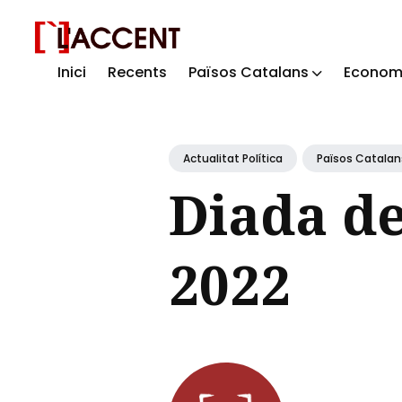
Inici
Recents
Països Catalans
Econom
Sear
for
Blog
Actualitat Política
Països Catalan
Diada de
2022