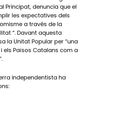
 al Principat, denuncia que el
lir les expectatives dels
onomisme a través de la
litat “. Davant aquesta
sa la Unitat Popular per “una
, i els Països Catalans com a
.
uerra independentista ha
ons: