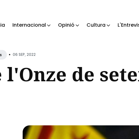
ia
Internacional
Opinió
Cultura
L'Entrevi
ch
•
06 SEP, 2022
s
 l'Onze de set