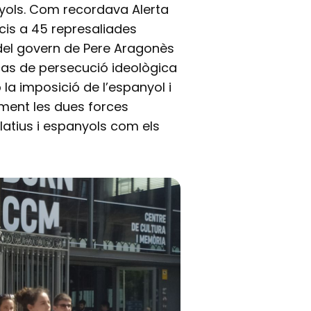
nyols. Com recordava Alerta
icis a 45 represaliades
del govern de Pere Aragonès
 cas de persecució ideològica
 la imposició de l’espanyol i
alment les dues forces
latius i espanyols com els