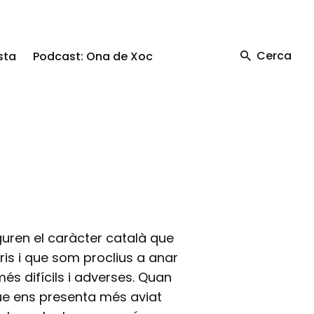
Cerca
sta
Podcast: Ona de Xoc
guren el caràcter català que
is i que som proclius a anar
més difícils i adverses. Quan
que ens presenta més aviat