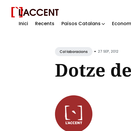
Inici
Recents
Països Catalans
Econom
Sear
for
Blog
•
27 SEP, 2012
Col·laboracions
Dotze d