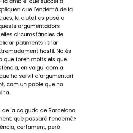
-la amb el que succeí a
xpliquen que l’endemà de la
ues, la ciutat es posà a
 aquests argumentadors
uelles circumstàncies de
lidar patiments i tirar
xtremadament hostil. No és
a que foren molts els que
tència, en valgui com a
que ha servit d’argumentari
nt, com un poble que no
ina.
és de la caiguda de Barcelona
tinent: què passarà l’endemà?
dència, certament, però