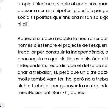
utopia únicament viable al cor d’uns quan
passar a ser una hipòtesi plausible per g
socials i polítics que fins ara ni tan sols 
ni allí.
Aquesta situació redobla la nostra respons
només d’estendre el projecte de l’esquerr
treballar per construir la independència, aq
aconseguirem que els llibres d’història de
independents recordin que el dotze de s
anar a treballar, sí, però que un altre dot
molts també vam fer-ho, però no a trebal
sinó a treballar per guanyar la nostra in
més il·lusionant. Som-hi, doncs!
a