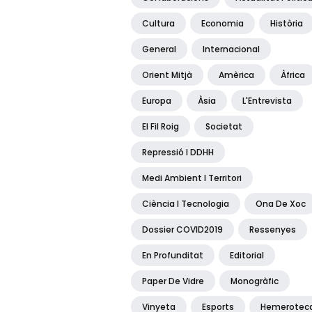
Cultura
Economia
Història
General
Internacional
Orient Mitjà
Amèrica
Àfrica
Europa
Àsia
L'Entrevista
El Fil Roig
Societat
Repressió I DDHH
Medi Ambient I Territori
Ciència I Tecnologia
Ona De Xoc
Dossier COVID2019
Ressenyes
En Profunditat
Editorial
Paper De Vidre
Monogràfic
Vinyeta
Esports
Hemerotec