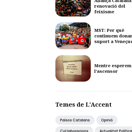
Aliança Catalana 
renovació del
feixisme
MST: Per què
continuem dona
suport a Veneçu
Mentre esperem
l’ascensor
Temes de L'Accent
Països Catalans
Opinió
Col·laboracions
Actualitat Polític