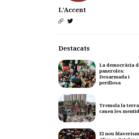
L'Accent
Destacats
La democràcia d
paneroles:
Desarmada i
perillosa
Tremola la terra
cauen les menti
El nou blaverism