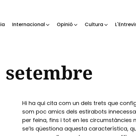
ia
Internacional
Opinió
Cultura
L'Entrevi
ch
e setembre
Hi ha qui cita com un dels trets que confi
som poc amics dels estirabots innecessar
per feina, fins i tot en les circumstàncies 
se’ls qüestiona aquesta característica, 