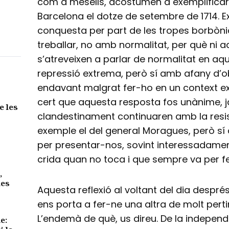
com a mesells, acostumen a exemplificar
Barcelona el dotze de setembre de 1714. E
conquesta per part de les tropes borbòniq
treballar, no amb normalitat, per què ni
s’atreveixen a parlar de normalitat en aq
repressió extrema, però sí amb afany d’ob
endavant malgrat fer-ho en un context e
cert que aquesta resposta fos unànime, j
e les
clandestinament continuaren amb la resis
exemple el del general Moragues, però sí 
per presentar-nos, sovint interessadame
crida quan no toca i que sempre va per fe
,
des
Aquesta reflexió al voltant del dia despr
ens porta a fer-ne una altra de molt per
L’endemà de què, us direu. De la indepen
e: