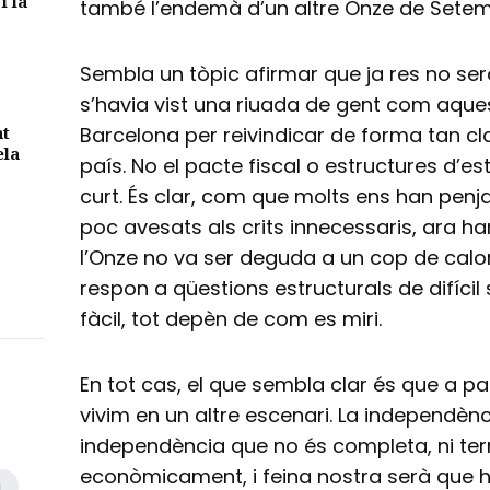
i la
també l’endemà d’un altre Onze de Setemb
Sembla un tòpic afirmar que ja res no ser
s’havia vist una riuada de gent com aqu
nt
Barcelona per reivindicar de forma tan cl
ela
país. No el pacte fiscal o estructures d’est
curt. És clar, com que molts ens han penjat
poc avesats als crits innecessaris, ara h
l’Onze no va ser deguda a un cop de calor
respon a qüestions estructurals de difícil 
fàcil, tot depèn de com es miri.
En tot cas, el que sembla clar és que a p
vivim en un altre escenari. La independènci
independència que no és completa, ni terr
econòmicament, i feina nostra serà que h
a