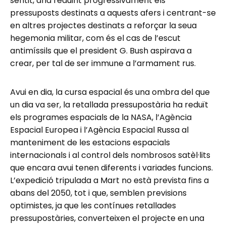
sentit, anà reduint progressivament els
pressuposts destinats a aquests afers i centrant-se
en altres projectes destinats a reforçar la seua
hegemonia militar, com és el cas de l’escut
antimíssils que el president G. Bush aspirava a
crear, per tal de ser immune a l’armament rus.
Avui en dia, la cursa espacial és una ombra del que
un dia va ser, la retallada pressupostària ha reduït
els programes espacials de la NASA, l’Agència
Espacial Europea i l’Agència Espacial Russa al
manteniment de les estacions espacials
internacionals i al control dels nombrosos satèl·lits
que encara avui tenen diferents i variades funcions.
L’expedició tripulada a Mart no està prevista fins a
abans del 2050, tot i que, semblen previsions
optimistes, ja que les contínues retallades
pressupostàries, converteixen el projecte en una