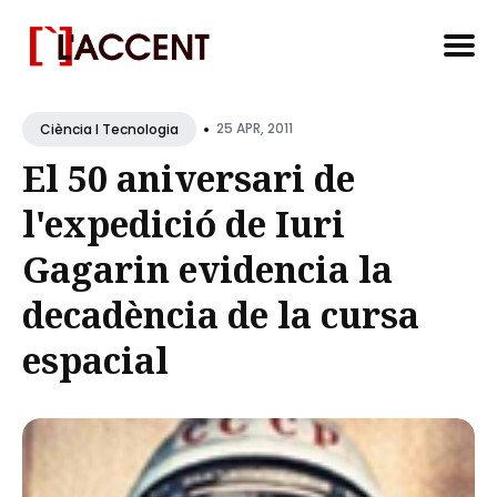
Search
•
for
25 APR, 2011
Ciència I Tecnologia
Blog
El 50 aniversari de
l'expedició de Iuri
Gagarin evidencia la
decadència de la cursa
espacial