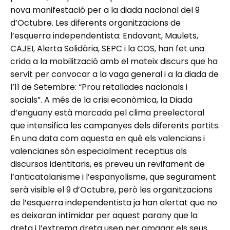
nova manifestació per a la diada nacional del 9
d’Octubre. Les diferents organitzacions de
l’esquerra independentista: Endavant, Maulets,
CAJEI, Alerta Solidària, SEPC i la COS, han fet una
crida a la mobilització amb el mateix discurs que ha
servit per convocar a la vaga general i a la diada de
l’11 de Setembre: “Prou retallades nacionals i
socials”. A més de la crisi econòmica, la Diada
d’enguany està marcada pel clima preelectoral
que intensifica les campanyes dels diferents partits.
En una data com aquesta en què els valencians i
valencianes són especialment receptius als
discursos identitaris, es preveu un revifament de
l’anticatalanisme i l’espanyolisme, que segurament
serà visible el 9 d’Octubre, però les organitzacions
de l’esquerra independentista ja han alertat que no
es deixaran intimidar per aquest parany que la
dreta i l’extrema dreta usen per amagar els seus