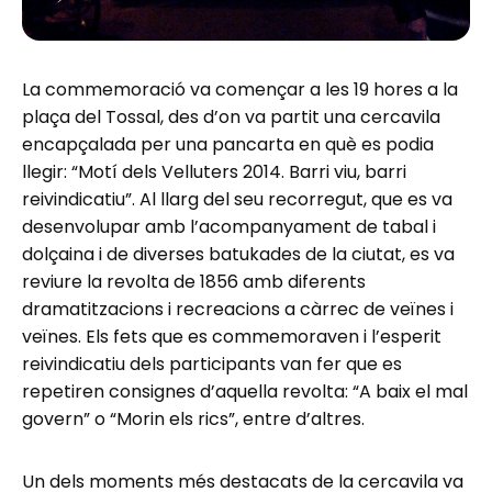
La commemoració va començar a les 19 hores a la
plaça del Tossal, des d’on va partit una cercavila
encapçalada per una pancarta en què es podia
llegir: “Motí dels Velluters 2014. Barri viu, barri
reivindicatiu”. Al llarg del seu recorregut, que es va
desenvolupar amb l’acompanyament de tabal i
dolçaina i de diverses batukades de la ciutat, es va
reviure la revolta de 1856 amb diferents
dramatitzacions i recreacions a càrrec de veïnes i
veïnes. Els fets que es commemoraven i l’esperit
reivindicatiu dels participants van fer que es
repetiren consignes d’aquella revolta: “A baix el mal
govern” o “Morin els rics”, entre d’altres.
Un dels moments més destacats de la cercavila va