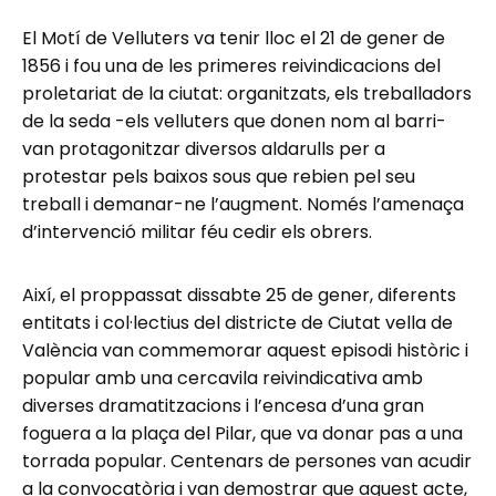
El Motí de Velluters va tenir lloc el 21 de gener de
1856 i fou una de les primeres reivindicacions del
proletariat de la ciutat: organitzats, els treballadors
de la seda -els velluters que donen nom al barri-
van protagonitzar diversos aldarulls per a
protestar pels baixos sous que rebien pel seu
treball i demanar-ne l’augment. Només l’amenaça
d’intervenció militar féu cedir els obrers.
Així, el proppassat dissabte 25 de gener, diferents
entitats i col·lectius del districte de Ciutat vella de
València van commemorar aquest episodi històric i
popular amb una cercavila reivindicativa amb
diverses dramatitzacions i l’encesa d’una gran
foguera a la plaça del Pilar, que va donar pas a una
torrada popular. Centenars de persones van acudir
a la convocatòria i van demostrar que aquest acte,