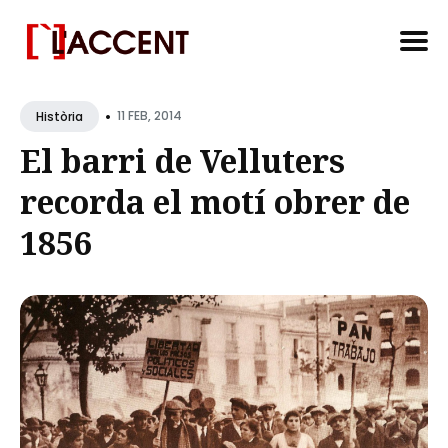
Search
•
for
11 FEB, 2014
Història
Blog
El barri de Velluters
recorda el motí obrer de
1856