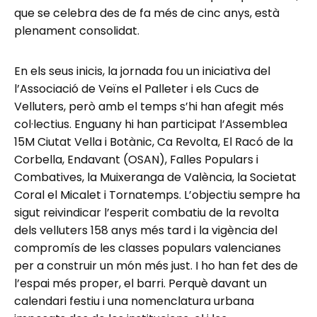
que se celebra des de fa més de cinc anys, està
plenament consolidat.
En els seus inicis, la jornada fou un iniciativa del
l’Associació de Veïns el Palleter i els Cucs de
Velluters, però amb el temps s’hi han afegit més
col·lectius. Enguany hi han participat l’Assemblea
15M Ciutat Vella i Botànic, Ca Revolta, El Racó de la
Corbella, Endavant (OSAN), Falles Populars i
Combatives, la Muixeranga de València, la Societat
Coral el Micalet i Tornatemps. L’objectiu sempre ha
sigut reivindicar l’esperit combatiu de la revolta
dels velluters 158 anys més tard i la vigència del
compromís de les classes populars valencianes
per a construir un món més just. I ho han fet des de
l’espai més proper, el barri. Perquè davant un
calendari festiu i una nomenclatura urbana