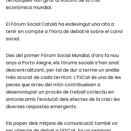
temàtiques han girat al voltant de la crisi
econòmica mundial.
El Fòrum Social Català ha esdevingut una cita a
tenir en compte a l’hora de debatre sobre el canvi
social.
Des del primer Fòrum Social Mundial, d’ara fa nou
anys a Porto Alegre, els fòrums socials s’han anat
descentralitzant, per tal de dur a terme un anàlisi
més acurat de cada territori. L’FSCat és una de les
peces que arreu del món contribueixen a
desenvolupar un procés de treball col·lectiu en
sintonia amb l’evolució dels efectes de la crisi i les
diverses respostes emergents.
Els paper dels mitjans de comunicació també va
ser objecte de debat a l’FSCat. En un seminari