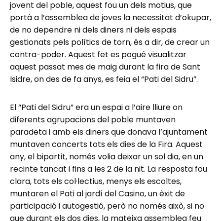
jovent del poble, aquest fou un dels motius, que
portà a l’assemblea de joves la necessitat d’okupar,
de no dependre ni dels diners ni dels espais
gestionats pels polítics de torn, és a dir, de crear un
contra-poder. Aquest fet es pogué visualitzar
aquest passat mes de maig durant la fira de Sant
Isidre, on des de fa anys, es feia el “Pati del Sidru”.
El “Pati del Sidru” era un espai a l’aire lliure on
diferents agrupacions del poble muntaven
paradeta i amb els diners que donava l’ajuntament
muntaven concerts tots els dies de la Fira. Aquest
any, el bipartit, només volia deixar un sol dia, en un
recinte tancat i fins a les 2 de la nit. La resposta fou
clara, tots els col·lectius, menys els escoltes,
muntaren el Pati al jardí del Casino, un èxit de
participació i autogestió, però no només això, si no
que durant els dos dies, la mateixa assemblea feu