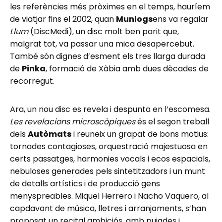
les referències més pròximes en el temps, hauríem
de viatjar fins el 2002, quan
Munlogs
ens va regalar
Llum
(DiscMedi), un disc molt ben parit que,
malgrat tot, va passar una mica desapercebut.
També són dignes d’esment els tres llarga durada
de
Pinka
, formació de Xàbia amb dues dècades de
recorregut.
Ara, un nou disc es revela i despunta en l’escomesa.
Les revelacions microscòpiques
és el segon treball
dels
Autòmats
i reuneix un grapat de bons motius:
tornades contagioses, orquestració majestuosa en
certs passatges, harmonies vocals i ecos espacials,
nebuloses generades pels sintetitzadors i un munt
de detalls artístics i de producció gens
menyspreables. Miquel Herrero i Nacho Vaquero, al
capdavant de música, lletres i arranjaments, s’han
proposat un recital ambiciós, amb pujades i