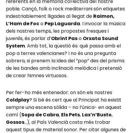
referents en la memòria col·lectiva del nostre
poble. Cançó, folk o rock mediterrani són etiquetes
indestriablement lligades al llegat de
Raimon,
L’Ham de Foc
o
Pep Laguarda
. I invocar la música
dels nostres temps, les propostes fresques i
juvenils, és parlar d’
Obrint Pas
o
Orxata Sound
System
. Amb tot, la qüestió és: què passa amb el
pop a terres valencianes? I no és una pregunta
sobrera, si prenem la idea del “pop” des del prisma
de les bandes amb inclinació melòdica i pretensió
de crear himnes virtuosos.
Per fer-ho més entenedor: on són els nostres
Coldplay
? Si bé és cert que al Principat ha existit
sempre una escena sòlida – no l’única- en aquest
camí (
Sopa de Cabra
,
Els Pets
,
Lax’n’Busto
,
Gossos
…), al País Valencià costa més trobar
aquest tipus de material sonor. Per citar algunes de