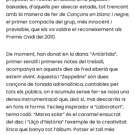
baixades, d’aquells per aixecar estadis, tot trencant
amb la manera de fer de
Cançons en blanc i negre
,
el primer compacte del grup, més innocent i
previsible, que els va valdre el reconeixement als
Premis Ovidi del 2010.
De moment, han donat en la diana: “Antàrtida”,
primer senzill i primeres notes del treball,
acompanya en aquests dies de fred siberià que
estem vivint. Aquesta i “Zeppelins” són dues
cançons de tonada adrenalínica, cantables per
tots els públics, on s’acumula sense fer-se nosa una
densa instrumentació que, això sí, mai descarrila ni
en fons ni forma. Tecleig inspirador a “Laboratori”,
tema rodó. “Marxa solar” és el caramel ensucrat
del disc i “Lliçó d’història” l’exemple de la creativitat
lírica que banya tot l’àlbum. Potser el tall més