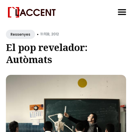
Search
•
for
11 FEB, 2012
Ressenyes
Blog
El pop revelador:
Autòmats