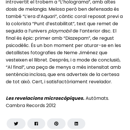
introvertit el trobem a “L’holograma”, amb altes
dosis de melangia. Melosa però ben defensada és
també “L’era d’Aquari”, càntic coral reposat previ a
la colorista “Punt d’estabilitat”, text que remet de
seguida a l’univers
playmobil
de l’anterior disc. El
final és èpic: primer amb “Diazepam”, de regust
psicodèlic. És un bon moment per aturar-se en les
detallistes fotografies de Neme Jiménez que
vesteixen el llibret. Després, i a mode de conclusió,
“Al final”, una peça de menys a més intensitat amb
sentència inclosa, que ens adverteix de la certesa
de tot això. Cert, i satisfactòriament revelador.
Les revelacions microscòpiques.
Autòmats.
Cambra Records 2012