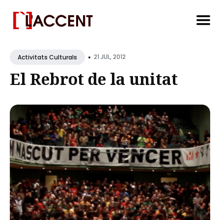
Search
•
for
21 JUL, 2012
Activitats Culturals
Blog
El Rebrot de la unitat