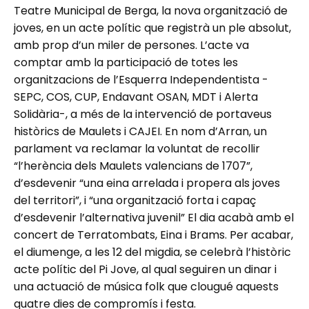
Teatre Municipal de Berga, la nova organització de
joves, en un acte polític que registrà un ple absolut,
amb prop d’un miler de persones. L’acte va
comptar amb la participació de totes les
organitzacions de l’Esquerra Independentista -
SEPC, COS, CUP, Endavant OSAN, MDT i Alerta
Solidària-, a més de la intervenció de portaveus
històrics de Maulets i CAJEI. En nom d’Arran, un
parlament va reclamar la voluntat de recollir
“l’herència dels Maulets valencians de 1707”,
d’esdevenir “una eina arrelada i propera als joves
del territori”, i “una organització forta i capaç
d’esdevenir l’alternativa juvenil” El dia acabà amb el
concert de Terratombats, Eina i Brams. Per acabar,
el diumenge, a les 12 del migdia, se celebrà l’històric
acte polític del Pi Jove, al qual seguiren un dinar i
una actuació de música folk que clougué aquests
quatre dies de compromís i festa.