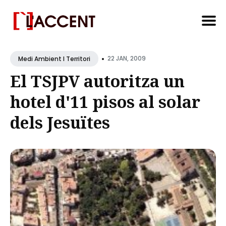
Search
•
for
22 JAN, 2009
Medi Ambient I Territori
Blog
El TSJPV autoritza un
hotel d'11 pisos al solar
dels Jesuïtes