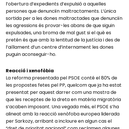
l’obertura d’expedients d’expulsió a aquelles
persones que denunciïn maltractaments. L’única
sortida per a les dones maltractades que denunciïn
les agressions és provar-les abans de que siguin
expulsades, una broma de mal gust si el què es
pretén és que amb la lentitud de la justícia i des de
l’aïllament d’un centre d’internament les dones
puguin aconseguir-ho.
Reacció i xenofòbia
La reforma presentada pel PSOE conté el 80% de
les propostes fetes pel PP, quelcom que ja ha estat
presentat per aquest darrer com una mostra de
que les receptes de la dreta en matèria migratòria
s’acaben imposant. Una vegada més, el PSOE s’ha
alineat amb la reacció xenòfoba europea liderada
per Sarkozy, arribant a incloure en algun cas el
“dret de prioritat nacional” com reclamen algunes