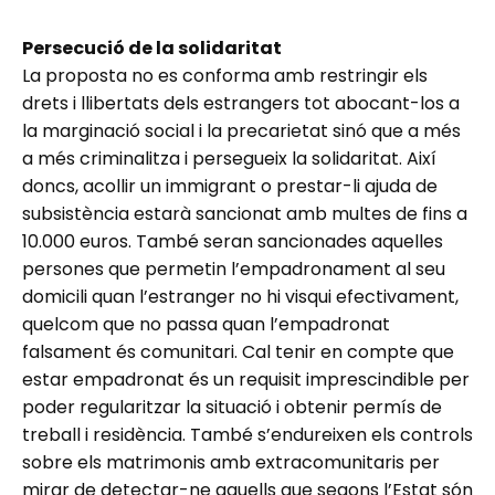
Persecució de la solidaritat
La proposta no es conforma amb restringir els
drets i llibertats dels estrangers tot abocant-los a
la marginació social i la precarietat sinó que a més
a més criminalitza i persegueix la solidaritat. Així
doncs, acollir un immigrant o prestar-li ajuda de
subsistència estarà sancionat amb multes de fins a
10.000 euros. També seran sancionades aquelles
persones que permetin l’empadronament al seu
domicili quan l’estranger no hi visqui efectivament,
quelcom que no passa quan l’empadronat
falsament és comunitari. Cal tenir en compte que
estar empadronat és un requisit imprescindible per
poder regularitzar la situació i obtenir permís de
treball i residència. També s’endureixen els controls
sobre els matrimonis amb extracomunitaris per
mirar de detectar-ne aquells que segons l’Estat són