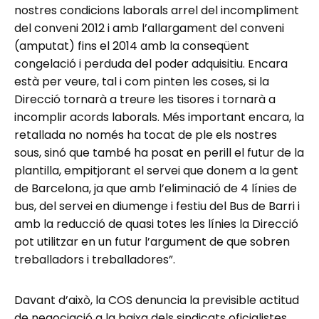
nostres condicions laborals arrel del incompliment
del conveni 2012 i amb l’allargament del conveni
(amputat) fins el 2014 amb la conseqüent
congelació i perduda del poder adquisitiu. Encara
està per veure, tal i com pinten les coses, si la
Direcció tornarà a treure les tisores i tornarà a
incomplir acords laborals. Més important encara, la
retallada no només ha tocat de ple els nostres
sous, sinó que també ha posat en perill el futur de la
plantilla, empitjorant el servei que donem a la gent
de Barcelona, ja que amb l’eliminació de 4 línies de
bus, del servei en diumenge i festiu del Bus de Barri i
amb la reducció de quasi totes les línies la Direcció
pot utilitzar en un futur l’argument de que sobren
treballadors i treballadores”.
Davant d’això, la COS denuncia la previsible actitud
de negociació a la baixa dels sindicats oficialistes,