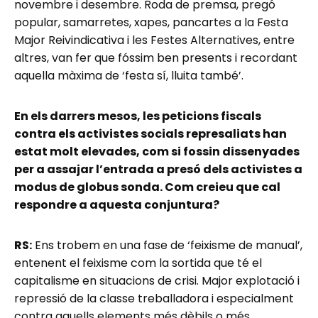
novembre i desembre. Roda de premsa, pregó
popular, samarretes, xapes, pancartes a la Festa
Major Reivindicativa i les Festes Alternatives, entre
altres, van fer que fóssim ben presents i recordant
aquella màxima de ‘festa sí, lluita també’.
En els darrers mesos, les peticions fiscals
contra els activistes socials represaliats han
estat molt elevades, com si fossin dissenyades
per a assajar l’entrada a presó dels activistes a
modus de globus sonda. Com creieu que cal
respondre a aquesta conjuntura?
RS:
Ens trobem en una fase de ‘feixisme de manual’,
entenent el feixisme com la sortida que té el
capitalisme en situacions de crisi. Major explotació i
repressió de la classe treballadora i especialment
contra aquells elements més dèbils o més