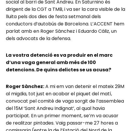
social al barri de Sant Andreu. En Saturnino és
dirigent de la CGT a TMB, i va ser la cara visible de la
lluita pels dos dies de festa setmanal dels
conductors d’autobús de Barcelona. L’ACCENT hem
parlat amb en Roger Sànchez i Eduardo Cáliz, un
dels advocats de la defensa.
La vostra detenció es va produir en el marc
d’una vaga general amb més de 100
detencions. De quins delictes se us acusa?
Roger Sànchez:
A mi em van detenir el mateix 29M
al migdia, tot just en acabar el piquet del matí,
convocat pel comitè de vaga sorgit de l’assemblea
del 15M ‘Sant Andreu Indignat’, al qual havia
participat. En un primer moment, se’m va acusar
de realitzar pintades. Vaig passar-me 27 hores a
comissaria (entre la de l’Estació del Nord de la