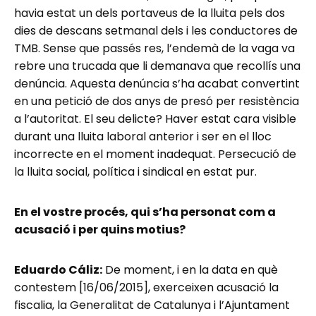
havia estat un dels portaveus de la lluita pels dos
dies de descans setmanal dels i les conductores de
TMB. Sense que passés res, l’endemà de la vaga va
rebre una trucada que li demanava que recollís una
denúncia. Aquesta denúncia s’ha acabat convertint
en una petició de dos anys de presó per resistència
a l’autoritat. El seu delicte? Haver estat cara visible
durant una lluita laboral anterior i ser en el lloc
incorrecte en el moment inadequat. Persecució de
la lluita social, política i sindical en estat pur.
En el vostre procés, qui s’ha personat com a
acusació i per quins motius?
Eduardo Cáliz:
De moment, i en la data en què
contestem [16/06/2015], exerceixen acusació la
fiscalia, la Generalitat de Catalunya i l’Ajuntament