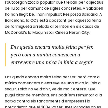
l’autoorganització popular que treballi per objectius
de lluita per damunt de sigles concretes. A Sabadell
ho han llegit bé, i han impulsat Resposta Solidària. A
Barcelona, la COS està apostant per aquesta feina
de formigueta arrelada al territori en els casos de
McDonald’s la Maquinista i Cinesa Heron City.
Ens queda encara molta feina per fer,
però com a mínim comencem a
entreveure una mica la línia a seguir
Ens queda encara molta feina per fer, però com a
mínim comencem a entreveure una mica la línia a
seguir. I això no ve d’ahir, ve de molt enrere. Que
pugui citar de memòria, ens podríem remuntar a la
Xarxa contra els tancaments d’empreses i la
precarietat, que el 2004 va fer unes jornades on es