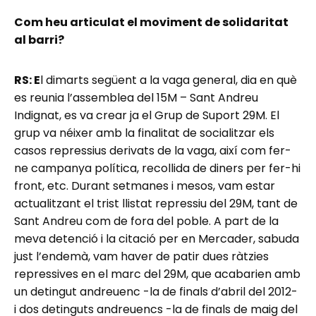
Com heu articulat el moviment de solidaritat
al barri?
RS: E
l dimarts següent a la vaga general, dia en què
es reunia l’assemblea del 15M – Sant Andreu
Indignat, es va crear ja el Grup de Suport 29M. El
grup va néixer amb la finalitat de socialitzar els
casos repressius derivats de la vaga, així com fer-
ne campanya política, recollida de diners per fer-hi
front, etc. Durant setmanes i mesos, vam estar
actualitzant el trist llistat repressiu del 29M, tant de
Sant Andreu com de fora del poble. A part de la
meva detenció i la citació per en Mercader, sabuda
just l’endemà, vam haver de patir dues ràtzies
repressives en el marc del 29M, que acabarien amb
un detingut andreuenc -la de finals d’abril del 2012-
i dos detinguts andreuencs -la de finals de maig del