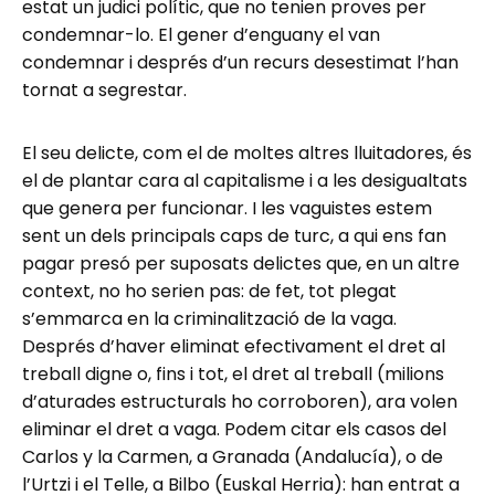
estat un judici polític, que no tenien proves per
condemnar-lo. El gener d’enguany el van
condemnar i després d’un recurs desestimat l’han
tornat a segrestar.
El seu delicte, com el de moltes altres lluitadores, és
el de plantar cara al capitalisme i a les desigualtats
que genera per funcionar. I les vaguistes estem
sent un dels principals caps de turc, a qui ens fan
pagar presó per suposats delictes que, en un altre
context, no ho serien pas: de fet, tot plegat
s’emmarca en la criminalització de la vaga.
Després d’haver eliminat efectivament el dret al
treball digne o, fins i tot, el dret al treball (milions
d’aturades estructurals ho corroboren), ara volen
eliminar el dret a vaga. Podem citar els casos del
Carlos y la Carmen, a Granada (Andalucía), o de
l’Urtzi i el Telle, a Bilbo (Euskal Herria): han entrat a