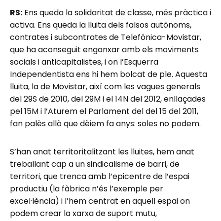
RS:
Ens queda la solidaritat de classe, més pràctica i
activa. Ens queda la lluita dels falsos autònoms,
contrates i subcontrates de Telefónica-Movistar,
que ha aconseguit enganxar amb els moviments
socials i anticapitalistes, i on l’Esquerra
Independentista ens hi hem bolcat de ple. Aquesta
lluita, la de Movistar, així com les vagues generals
del 29S de 2010, del 29M i el 14N del 2012, enllaçades
pel 15M i l’Aturem el Parlament del del 15 del 2011,
fan palès allò que dèiem fa anys: soles no podem.
S’han anat territoritalitzant les lluites, hem anat
treballant cap a un sindicalisme de barri, de
territori, que trenca amb l’epicentre de l’espai
productiu (la fàbrica n’és l’exemple per
excel·lència) i l’hem centrat en aquell espai on
podem crear la xarxa de suport mutu,