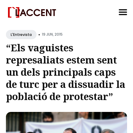
Search
•
for
19 JUN, 2015
L'Entrevista
Blog
“Els vaguistes
represaliats estem sent
un dels principals caps
de turc per a dissuadir la
població de protestar”