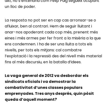
així, no s’entendria com Felip Puig segueix ocupant
un lloc de poder.
La resposta no pot ser en cap cas arronsar-se o
afluixar, ben al contrari. Hem de seguir lluitant i
anar-nos apoderant cada cop més, prenent més
eines i més armes per fer front a la misèria a la que
ens condemnen. I ha de ser una lluita a tots els
nivells, per tots els mitjans: cal combatre
l’explotació i la repressió des del nivell més material
fins al més discursiu, en la batalla d’idees.
La vaga general de 2012 va desbordar els
sindicats oficials i va demostrar la
combativitat d’unes classes populars
emprenyades. Tres anys després, quin pòsit
queda d’aquell moment?