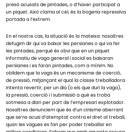
presó acusats de pintades, o d’haver participat a
un piquet. Això clama al cel, és la bogeria repressiva
portada a l’extrem.
En el nostre cas, la situació és la mateixa: nosaltres
defugim dir qui va baixar les persianes o qui va fer
les pintades, perquè és obvi que en un piquet
informatiu de vaga general i social es baixaran
persianes i es faran pintades, com a mínim. No
oblidem que la vaga és un mecanisme de coerció,
de pressió, mitjançant el qual la classe treballadora
intenta revertir, per un dia (o els que duri la vaga),
la pressió, coerció i i submissió a què es troba
sotmesa a diari per part de l’empresari explotador.
Nosaltres denunciem que és d’un cinisme aberrant
que se’ns acusi d’atemptat contra el dret al treball,
quan les vagues es fan per poder treballar en
millors condicions. Sabem que amb aquesta excusa