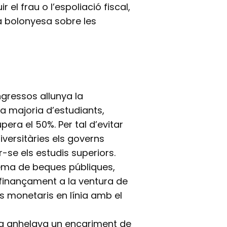
 el frau o l’espoliació fiscal,
ta bolonyesa sobre les
ngressos allunya la
la majoria d’estudiants,
era el 50%. Per tal d’evitar
iversitàries els governs
se els estudis superiors.
tema de beques públiques,
r finançament a la ventura de
cs monetaris en línia amb el
da anhelava un encariment de