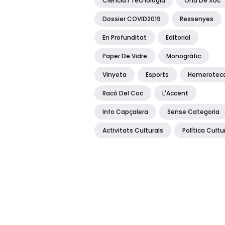
Ciència I Tecnologia
Ona De Xoc
Dossier COVID2019
Ressenyes
En Profunditat
Editorial
Paper De Vidre
Monogràfic
Vinyeta
Esports
Hemerotec
Racó Del Coc
L'Accent
Info Capçalera
Sense Categoria
Activitats Culturals
Política Cultu