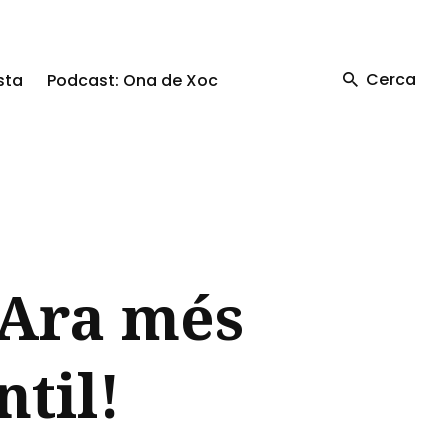
Cerca
sta
Podcast: Ona de Xoc
 Ara més
til!