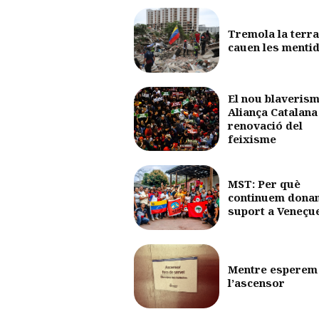
Tremola la terra
cauen les menti
El nou blaverism
Aliança Catalana 
renovació del
feixisme
MST: Per què
continuem dona
suport a Veneçu
Mentre esperem
l’ascensor