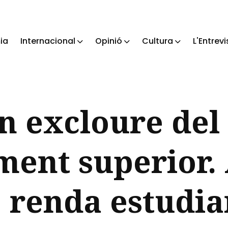
ia
Internacional
Opinió
Cultura
L'Entrevi
ch
n excloure del
ment superior.
 renda estudian