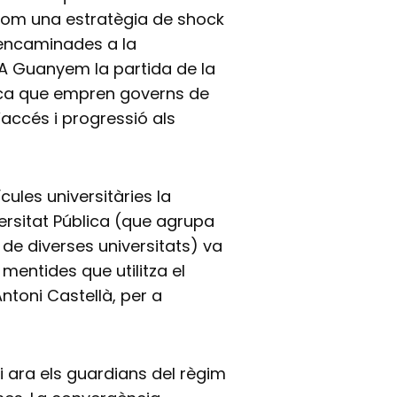
 com una estratègia de shock
 encaminades a la
. A Guanyem la partida de la
tica que empren governs de
l’accés i progressió als
ules universitàries la
ersitat Pública (que agrupa
de diverses universitats) va
mentides que utilitza el
Antoni Castellà, per a
 ara els guardians del règim