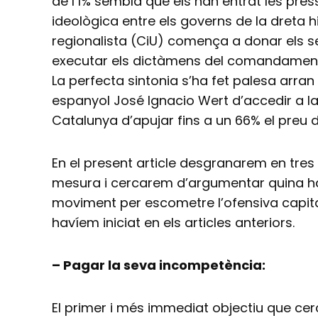
de l’1% sembla que els han entrat les pre
ideològica entre els governs de la dreta hi
regionalista (CiU) comença a donar els se
executar els dictàmens del comandament 
La perfecta sintonia s’ha fet palesa arran 
espanyol José Ignacio Wert d’accedir a la
Catalunya d’apujar fins a un 66% el preu de
En el present article desgranarem en tres
mesura i cercarem d’argumentar quina hau
moviment per escometre l’ofensiva capitali
havíem iniciat en els articles anteriors.
– Pagar la seva incompetència:
El primer i més immediat objectiu que cer