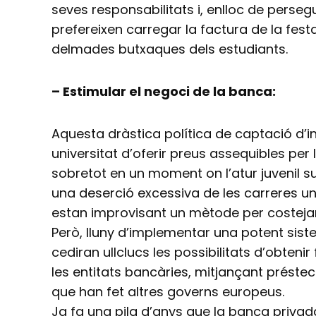
seves responsabilitats i, enlloc de perseguir
prefereixen carregar la factura de la fes
delmades butxaques dels estudiants.
– Estimular el negoci de la banca:
Aquesta dràstica política de captació d’i
universitat d’oferir preus assequibles per 
sobretot en un moment on l’atur juvenil sup
una deserció excessiva de les carreres un
estan improvisant un mètode per costejar-
Però, lluny d’implementar una potent sis
cediran ullclucs les possibilitats d’obteni
les entitats bancàries, mitjançant préste
que han fet altres governs europeus.
Ja fa una pila d’anys que la banca priva