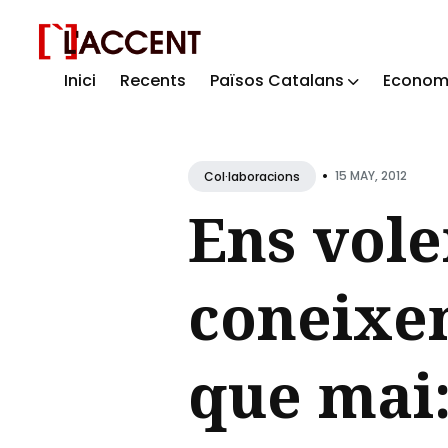
Inici
Recents
Països Catalans
Econom
Sear
for
Blog
•
15 MAY, 2012
Col·laboracions
Ens vole
coneixe
que mai: