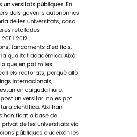
s universitats públiques. En
cers dels governs autonòmics
ria de les universitats, cosa
eres retallades
011 i 2012.
ons, tancaments d’edificis,
 la qualitat acadèmica. Això
ia que en patim les
l els rectorats, perquè allò
ings internacionals,
estan en caiguda lliure.
post universitari no es pot
ura científica. Així han
s’han ficat a base de
privat de les universitats via
acions públiques eludeixen les