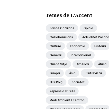
Temes de L'Accent
Països Catalans
Opinió
Col·laboracions
Actualitat Polític
Cultura
Economia
Història
General
Internacional
Orient Mitjà
Amèrica
Àfrica
Europa
Àsia
L'Entrevista
El Fil Roig
Societat
Repressió I DDHH
Medi Ambient I Territori