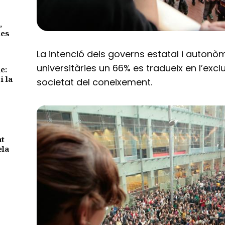
,
des
La intenció dels governs estatal i autonò
universitàries un 66% es tradueix en l’excl
e:
i la
societat del coneixement.
nt
ela