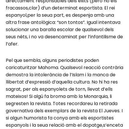
directament responsables dels èxits (però no els
fracassos,clar) d’un determinat esportista. El rei
espanyol,per la seua part, es despenja amb una
altra frase antològica: “son tontos”. Igual intentava
solucionar una baralla escolar de qualsevol dels
seus néts, i no va desencaminat per l’infantilisme de
l’afer.
Pel que sembla, alguns periodistes poden
caricaturitzar Mahoma. Qualsevol reacció contrària
demostra la intolerància de l’Islam i la manca de
llibertat d’expressió d’aquella cultura. No hi ha res
sagrat, per als espanyolets de torn, llevat d’ells
mateixos! Si algú fa broma amb la Monarquia, li
segresten la revista. Totes recordareu la retirada
governativa dels exemplars de la revista El Jueves. I
si algun humorista fa conya amb els esportistes
espanyols i la seua relació amb el dopatge,s’enceta