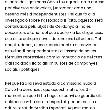
el pare dels germans Calvo fou agredit amb duresa
per diversos antiavalots, juntament amb una
desena més d’independentistes. Pel que fa a la
investigació sobre l’associació il·lícita, aquesta serà
continuada pels jutjats de Cerdanyola i no es
descarten, a tenor del que apareix a les diligències,
que es practiquin noves detencions i citacions. Tot
apunta, doncs, a una redada contra el moviment
estudiantil independentista i a l’assaig de noves
fórmules repressives com la imputació de delictes
d’associació il·lícita als impulsors de campanyes
socials i polítiques.
Pel que fa a la seva estada a comissaria, Eudald
Calvo ha denunciat que aquest matí a les 6 -
moment en que hi ha hagut el canvi de guàrdia als
calabossos- ha estat despertat per un mosso al
crit reiterat de “Arriba España!”. Aquest mateix