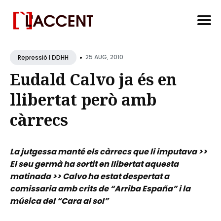
Search
•
for
25 AUG, 2010
Repressió I DDHH
Blog
Eudald Calvo ja és en
llibertat però amb
càrrecs
La jutgessa manté els càrrecs que li imputava >>
El seu germà ha sortit en llibertat aquesta
matinada >> Calvo ha estat despertat a
comissaria amb crits de “Arriba España” i la
música del “Cara al sol”