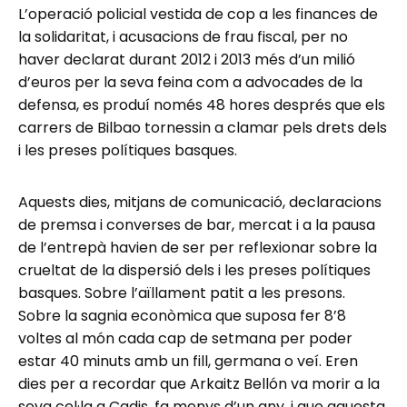
L’operació policial vestida de cop a les finances de
la solidaritat, i acusacions de frau fiscal, per no
haver declarat durant 2012 i 2013 més d’un milió
d’euros per la seva feina com a advocades de la
defensa, es produí només 48 hores després que els
carrers de Bilbao tornessin a clamar pels drets dels
i les preses polítiques basques.
Aquests dies, mitjans de comunicació, declaracions
de premsa i converses de bar, mercat i a la pausa
de l’entrepà havien de ser per reflexionar sobre la
crueltat de la dispersió dels i les preses polítiques
basques. Sobre l’aïllament patit a les presons.
Sobre la sagnia econòmica que suposa fer 8’8
voltes al món cada cap de setmana per poder
estar 40 minuts amb un fill, germana o veí. Eren
dies per a recordar que Arkaitz Bellón va morir a la
seva cel·la a Cadis, fa menys d’un any, i que aquesta