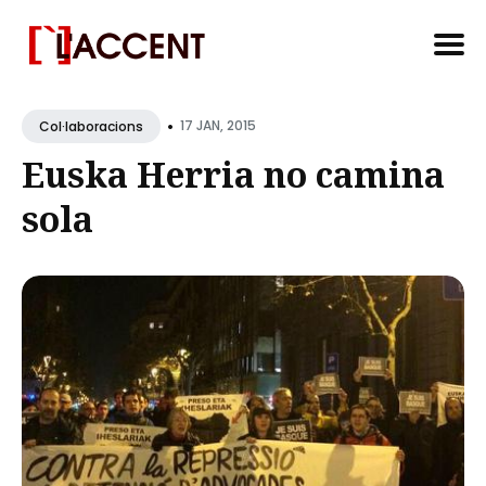
Search
•
for
17 JAN, 2015
Col·laboracions
Blog
Euska Herria no camina
sola