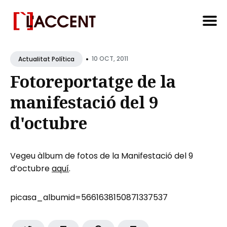
Search
•
for
10 OCT, 2011
Actualitat Política
Blog
Fotoreportatge de la
manifestació del 9
d'octubre
Vegeu àlbum de fotos de la Manifestació del 9
d’octubre
aquí
.
picasa_albumid=5661638150871337537