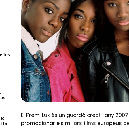
e les
,
des
El Premi Lux és un guardó creat l’any 200
e:
promocionar els millors films europeus de
i la