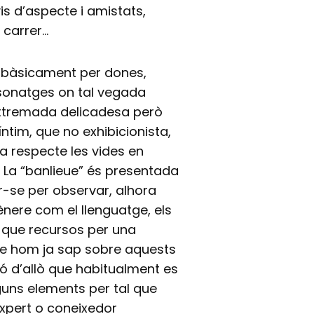
vis d’aspecte i amistats,
l carrer…
t bàsicament per dones,
rsonatges on tal vegada
extremada delicadesa però
ntim, que no exhibicionista,
a respecte les vides en
li. La “banlieue” és presentada
-se per observar, alhora
gènere com el llenguatge, els
nt que recursos per una
que hom ja sap sobre aquests
ió d’allò que habitualment es
guns elements per tal que
expert o coneixedor