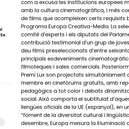
com a excusa les institucions europees 
amb la cultura cinematogràfica, i més c
de films que acompleixen certs requisits 
Programa Europa Creativa-Media. La sele
nt
comitè d’experts i els diputats del Parla
ela
contribució testimonial d’un grup de joves i
deu films preseleccionats d’entre seixan
principals esdeveniments cinematogràfics
filmoteques i sales comercials. Posteriorm
Premi Lux son projectats simultàniament 
membre en cinefòrums gratuïts, amb repa
pedagògics a tot color i debats dinamitz
social. Això comporta el subtitulat d’aques
llengües oficials de la UE (espanyol), en 
“foment de la diversitat cultural i lingüísti
desembre, Europa mesura la il·luminació d
a