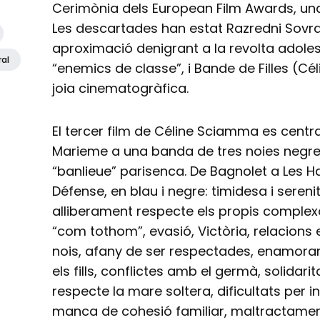
Cerimònia dels European Film Awards, u
Les descartades han estat Razredni Sovra
aproximació denigrant a la revolta adoles
ral
“enemics de classe”, i Bande de Filles (C
joia cinematogràfica.
El tercer film de Céline Sciamma es centr
Marieme a una banda de tres noies negre
“banlieue” parisenca. De Bagnolet a Les Ha
Défense, en blau i negre: timidesa i serenita
alliberament respecte els propis complex
“com tothom”, evasió, Victòria, relacions
nois, afany de ser respectades, enamoram
els fills, conflictes amb el germà, solidar
respecte la mare soltera, dificultats per 
manca de cohesió familiar, maltractamen