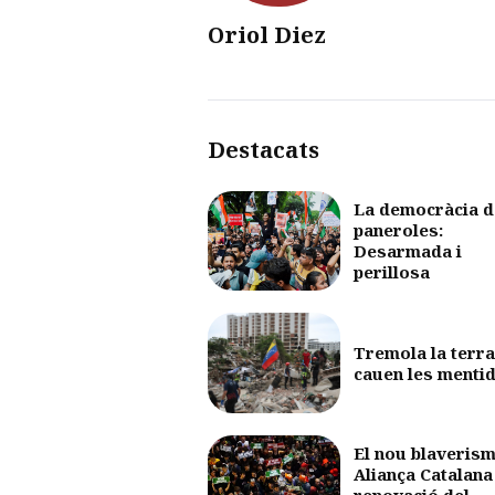
Oriol Diez
Destacats
La democràcia d
paneroles:
Desarmada i
perillosa
Tremola la terra
cauen les menti
El nou blaverism
Aliança Catalana 
renovació del