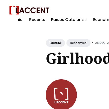
Inici
Recents
Països Catalans
Econom
Sear
for
Blog
•
25 DEC, 
Cultura
Ressenyes
Girlhood,