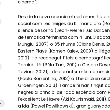
cinema”.
Des de la seva creació el certamen ha pr
social com Les neiges du Kilimandjaro (Ro
silence de Lorna (Jean-Pierre i Luc Darde
de temàtica feminista com 4 luni, 3 saptami
Mungiu, 2007) o 35 rhums (Claire Denis, 2
Eastern Plays (Kamen Kalev, 2009) o Illég
2010). Ha reconegut títols cinematogràfi
Torninói Ló (Béla Tarr, 2011) o Cesare Deve 
Taviani, 2012), i de caràcter més comerci
(Paolo Sorrentino, 2013) o The broken cir
Groeningen, 2013). També hi han tingut c
negres al principi de l’adolescència com P
l’excel·lent Le Havre (Aki Kaurismäki, 2011).
a
a Ida (Pawel Pawlikowski), gran guanyado