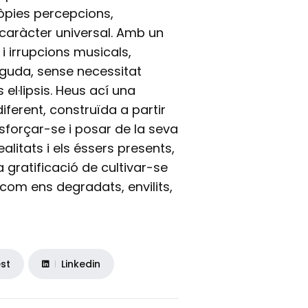
òpies percepcions,
 caràcter universal. Amb un
i irrupcions musicals,
nguda, sense necessitat
el·lipsis. Heus ací una
ferent, construïda a partir
esforçar-se i posar de la seva
realitats i els éssers presents,
 gratificació de cultivar-se
com ens degradats, envilits,
est
Linkedin