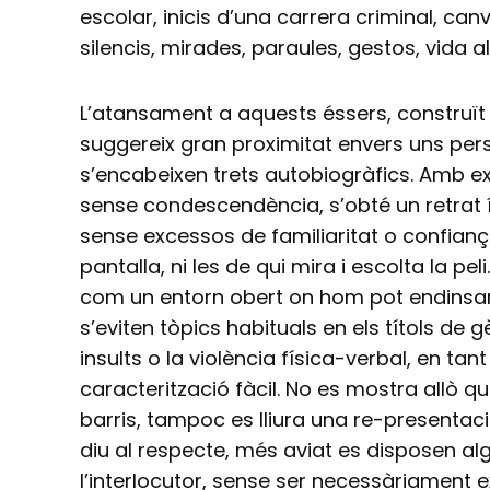
escolar, inicis d’una carrera criminal, can
silencis, mirades, paraules, gestos, vida a
L’atansament a aquests éssers, construï
suggereix gran proximitat envers uns pe
s’encabeixen trets autobiogràfics. Amb 
sense condescendència, s’obté un retrat í
sense excessos de familiaritat o confianç
pantalla, ni les de qui mira i escolta la pe
com un entorn obert on hom pot endinsar
s’eviten tòpics habituals en els títols de 
insults o la violència física-verbal, en ta
caracterització fàcil. No es mostra allò 
barris, tampoc es lliura una re-presentac
diu al respecte, més aviat es disposen al
l’interlocutor, sense ser necessàriament 