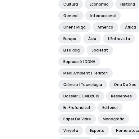
Cultura
Economia
Història
General
Internacional
Orient Mitjà
Amèrica
Àfrica
Europa
Àsia
L'Entrevista
El Fil Roig
Societat
Repressió I DDHH
Medi Ambient I Territori
Ciència I Tecnologia
Ona De Xoc
Dossier COVID2019
Ressenyes
En Profunditat
Editorial
Paper De Vidre
Monogràfic
Vinyeta
Esports
Hemerotec