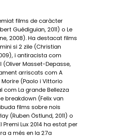
emiat films de caràcter
bert Guédiguian, 2011) o Le
nne, 2008). Ha destacat films
ni si 2 zile (Christian
009), i antiracista com
al (Oliver Masset-Depasse,
cament arriscats com A
Morire (Paolo i Vittorio
al com La grande Bellezza
cle breakdown (Felix van
abuda films sobre nois
lay (Ruben Östlund, 2011) o
 El Premi Lux 2014 ha estat per
ra a més en la 27a