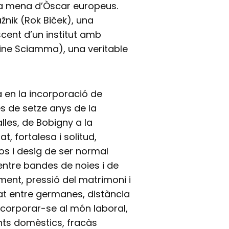
na mena d’Òscar europeus.
žnik (Rok Biček), una
cent d’un institut amb
éline Sciamma), una veritable
a en la incorporació de
s de setze anys de la
lles, de Bobigny a la
t, fortalesa i solitud,
os i desig de ser normal
 entre bandes de noies i de
ent, pressió del matrimoni i
itat entre germanes, distància
incorporar-se al món laboral,
ts domèstics, fracàs