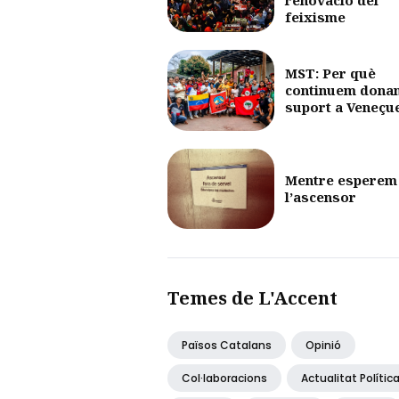
feixisme
MST: Per què
continuem dona
suport a Veneçu
Mentre esperem
l’ascensor
Temes de L'Accent
Països Catalans
Opinió
Col·laboracions
Actualitat Polític