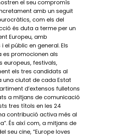
mostren el seu compromís
oncretament amb un seguit
burocràtics, com els del
cció és duta a terme per un
ment Europeu, amb
 el públic en general. Els
ta es promocionen als
 europeus, festivals,
ent els tres candidats al
a una ciutat de cada Estat
rtiment d’extensos fulletons
ats a mitjans de comunicació
ts tres títols en les 24
una contribució activa més al
ca”. És així com, a mitjans de
el seu cine, “Europe loves