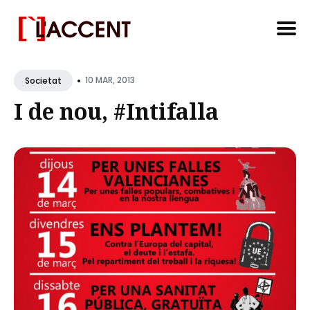
Search
•
for
10 MAR, 2013
Societat
Blog
I de nou, #Intifalla